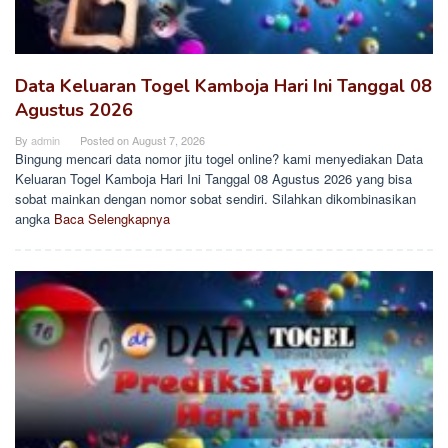
Data Keluaran Togel Kamboja Hari Ini Tanggal 08
Agustus 2026
By
admin
Posted on
August 7, 2026
Bingung mencari data nomor jitu togel online? kami menyediakan Data
Keluaran Togel Kamboja Hari Ini Tanggal 08 Agustus 2026 yang bisa
sobat mainkan dengan nomor sobat sendiri. Silahkan dikombinasikan
angka
Baca Selengkapnya