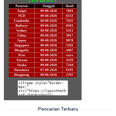
Pencarian Terbaru