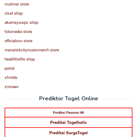
mutimer store
nixel shop
akamsyourpc shop
fotomedia store
officialovo store
maverickcitymusicmerch store
healthforlife shop
portal
xfm0dv
znmaev
Prediktor Togel Online
Prediksi Pasaran HK
Prediksi Togelholic
Prediksi SurgaTogel