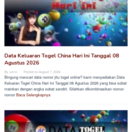
Data Keluaran Togel China Hari Ini Tanggal 08
Agustus 2026
By
admin
Posted on
August 7, 2026
Bingung mencari data nomor jitu togel online? kami menyediakan Data
Keluaran Togel China Hari Ini Tanggal 08 Agustus 2026 yang bisa sobat
mainkan dengan angka sobat sendiri. Silahkan dikombinasikan nomor-
nomor
Baca Selengkapnya