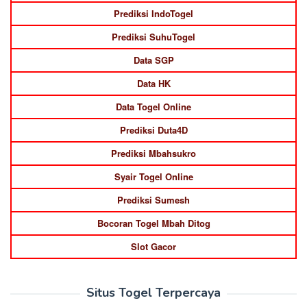
Prediksi IndoTogel
Prediksi SuhuTogel
Data SGP
Data HK
Data Togel Online
Prediksi Duta4D
Prediksi Mbahsukro
Syair Togel Online
Prediksi Sumesh
Bocoran Togel Mbah Ditog
Slot Gacor
Situs Togel Terpercaya