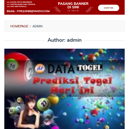
HOMEPAGE
/
ADMIN
Author:
admin