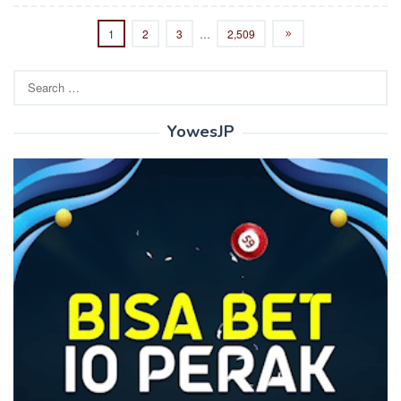
1
2
3
…
2,509
Search
for:
YowesJP