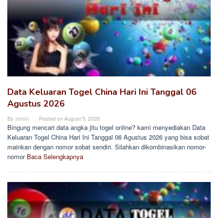
Data Keluaran Togel China Hari Ini Tanggal 06
Agustus 2026
By
admin
Posted on
August 5, 2026
Bingung mencari data angka jitu togel online? kami menyediakan Data
Keluaran Togel China Hari Ini Tanggal 06 Agustus 2026 yang bisa sobat
mainkan dengan nomor sobat sendiri. Silahkan dikombinasikan nomor-
nomor
Baca Selengkapnya