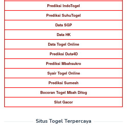
Prediksi IndoTogel
Prediksi SuhuTogel
Data SGP
Data HK
Data Togel Online
Prediksi Duta4D
Prediksi Mbahsukro
Syair Togel Online
Prediksi Sumesh
Bocoran Togel Mbah Ditog
Slot Gacor
Situs Togel Terpercaya