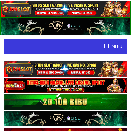
Skip
to
content
MENU