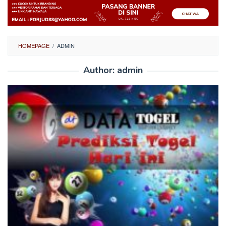
HOMEPAGE
/
ADMIN
Author:
admin