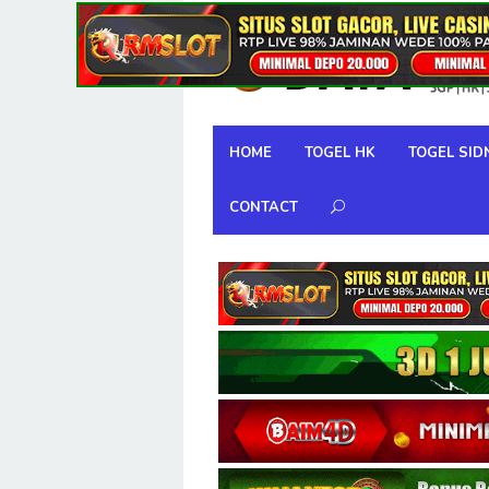
Skip
to
content
HOME
TOGEL HK
TOGEL SID
CONTACT