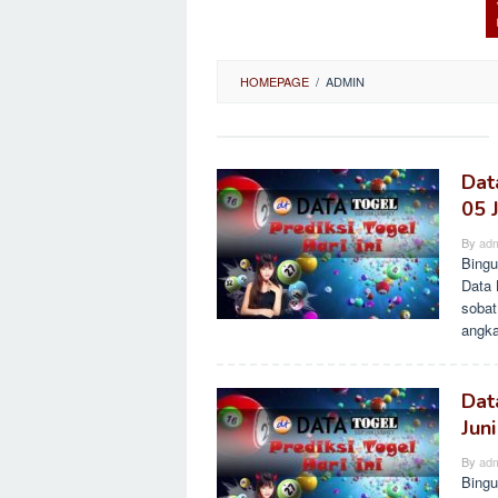
HOMEPAGE
/
ADMIN
Dat
05 
By
adm
Bingu
Data 
sobat
angk
Dat
Jun
By
adm
Bingu