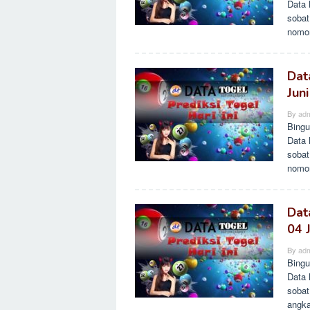
Data 
sobat
nomo
Dat
Jun
By
adm
Bingu
Data 
sobat
nomo
Dat
04 
By
adm
Bingu
Data 
sobat
angk