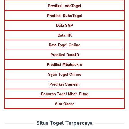
Prediksi IndoTogel
Prediksi SuhuTogel
Data SGP
Data HK
Data Togel Online
Prediksi Duta4D
Prediksi Mbahsukro
Syair Togel Online
Prediksi Sumesh
Bocoran Togel Mbah Ditog
Slot Gacor
Situs Togel Terpercaya