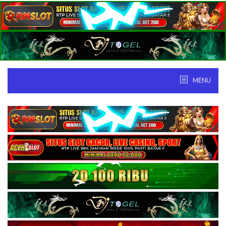
Skip
to
content
MENU