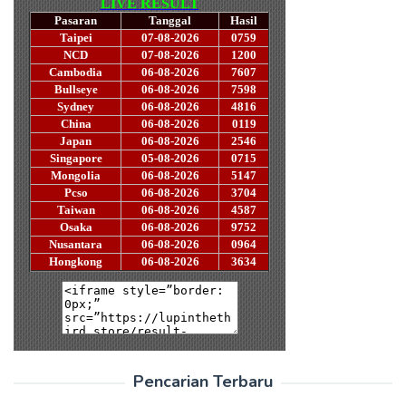
Pencarian Terbaru