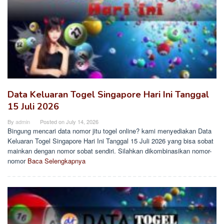
Data Keluaran Togel Singapore Hari Ini Tanggal
15 Juli 2026
By
admin
Posted on
July 14, 2026
Bingung mencari data nomor jitu togel online? kami menyediakan Data
Keluaran Togel Singapore Hari Ini Tanggal 15 Juli 2026 yang bisa sobat
mainkan dengan nomor sobat sendiri. Silahkan dikombinasikan nomor-
nomor
Baca Selengkapnya