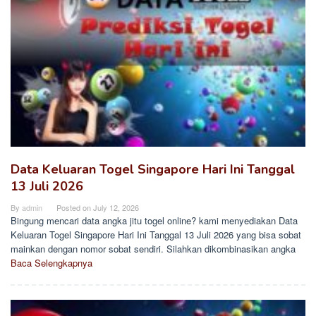
Data Keluaran Togel Singapore Hari Ini Tanggal
13 Juli 2026
By
admin
Posted on
July 12, 2026
Bingung mencari data angka jitu togel online? kami menyediakan Data
Keluaran Togel Singapore Hari Ini Tanggal 13 Juli 2026 yang bisa sobat
mainkan dengan nomor sobat sendiri. Silahkan dikombinasikan angka
Baca Selengkapnya