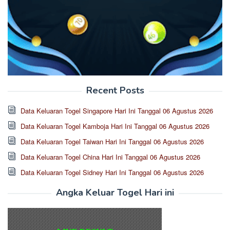
Recent Posts
Data Keluaran Togel Singapore Hari Ini Tanggal 06 Agustus 2026
Data Keluaran Togel Kamboja Hari Ini Tanggal 06 Agustus 2026
Data Keluaran Togel Taiwan Hari Ini Tanggal 06 Agustus 2026
Data Keluaran Togel China Hari Ini Tanggal 06 Agustus 2026
Data Keluaran Togel Sidney Hari Ini Tanggal 06 Agustus 2026
Angka Keluar Togel Hari ini