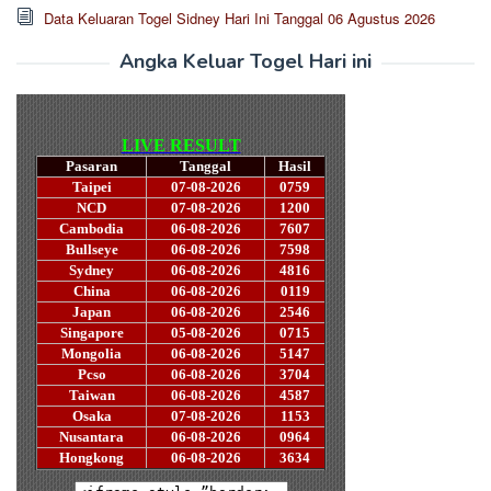
Data Keluaran Togel Sidney Hari Ini Tanggal 06 Agustus 2026
Angka Keluar Togel Hari ini