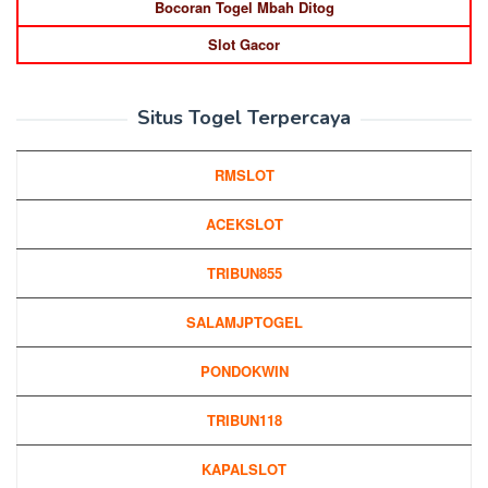
Bocoran Togel Mbah Ditog
Slot Gacor
Situs Togel Terpercaya
RMSLOT
ACEKSLOT
TRIBUN855
SALAMJPTOGEL
PONDOKWIN
TRIBUN118
KAPALSLOT