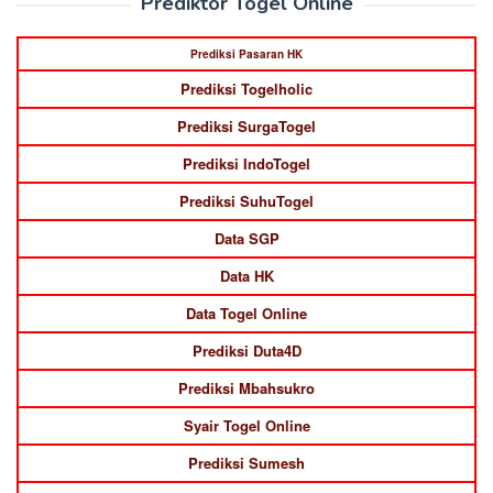
Prediktor Togel Online
Prediksi Pasaran HK
Prediksi Togelholic
Prediksi SurgaTogel
Prediksi IndoTogel
Prediksi SuhuTogel
Data SGP
Data HK
Data Togel Online
Prediksi Duta4D
Prediksi Mbahsukro
Syair Togel Online
Prediksi Sumesh