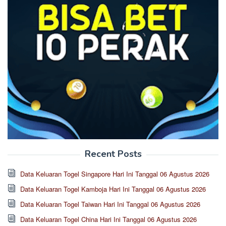
Recent Posts
Data Keluaran Togel Singapore Hari Ini Tanggal 06 Agustus 2026
Data Keluaran Togel Kamboja Hari Ini Tanggal 06 Agustus 2026
Data Keluaran Togel Taiwan Hari Ini Tanggal 06 Agustus 2026
Data Keluaran Togel China Hari Ini Tanggal 06 Agustus 2026