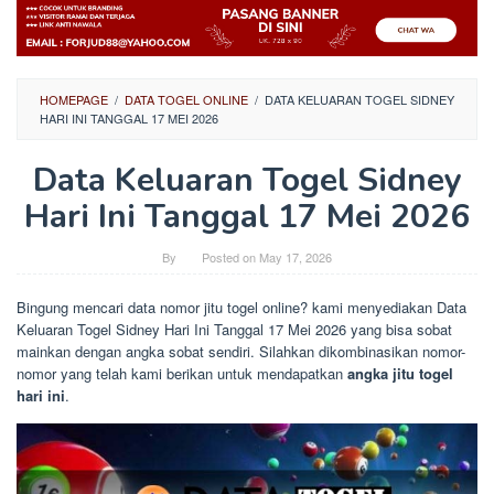
HOMEPAGE
/
DATA TOGEL ONLINE
/
DATA KELUARAN TOGEL SIDNEY
HARI INI TANGGAL 17 MEI 2026
Data Keluaran Togel Sidney
Hari Ini Tanggal 17 Mei 2026
By
Posted on
May 17, 2026
Bingung mencari data nomor jitu togel online? kami menyediakan Data
Keluaran Togel Sidney Hari Ini Tanggal 17 Mei 2026 yang bisa sobat
mainkan dengan angka sobat sendiri. Silahkan dikombinasikan nomor-
nomor yang telah kami berikan untuk mendapatkan
angka jitu togel
hari ini
.