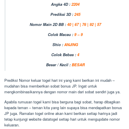
Angka 4D :
2204
Prediksi 3D :
245
Nomor Main 2D BB :
40 | 67 | 76 | 92 | 57
Colok Macau :
9 – 9
Shio :
ANJING
Colok Bebas :
4
Besar / Kecil :
BESAR
Prediksi Nomor keluar togel hari ini yang kami berikan ini mudah –
mudahan bisa memberikan sobat bonus JP. Ingat untuk
mengkombinasikannya dengan nomor main dari sobat sendiri juga ya.
Apabila rumusan togel kami bisa berguna bagi sobat, harap dibagikan
kepada teman – teman kita yang lain supaya bisa mendapatkan bonus
JP juga. Ramalan togel online akan kami berikan setiap harinya jadi
tetap kunjungi website datatogel setiap hari untuk mengupdate nomor
keluaran.