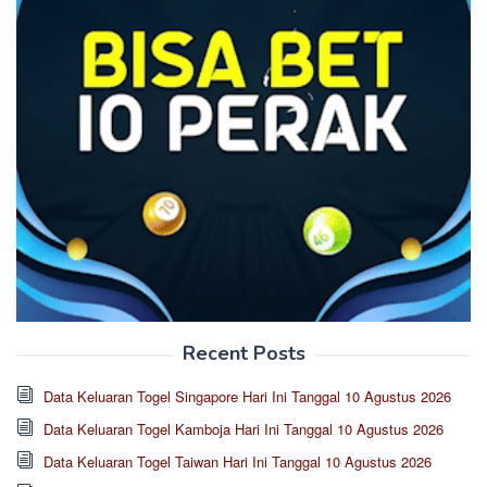
Recent Posts
Data Keluaran Togel Singapore Hari Ini Tanggal 10 Agustus 2026
Data Keluaran Togel Kamboja Hari Ini Tanggal 10 Agustus 2026
Data Keluaran Togel Taiwan Hari Ini Tanggal 10 Agustus 2026