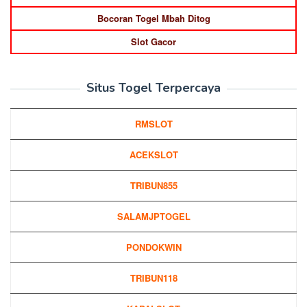
Bocoran Togel Mbah Ditog
Slot Gacor
Situs Togel Terpercaya
RMSLOT
ACEKSLOT
TRIBUN855
SALAMJPTOGEL
PONDOKWIN
TRIBUN118