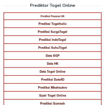
Prediktor Togel Online
Prediksi Pasaran HK
Prediksi Togelholic
Prediksi SurgaTogel
Prediksi IndoTogel
Prediksi SuhuTogel
Data SGP
Data HK
Data Togel Online
Prediksi Duta4D
Prediksi Mbahsukro
Syair Togel Online
Prediksi Sumesh