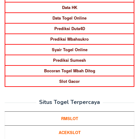
Data HK
Data Togel Online
Prediksi Duta4D
Prediksi Mbahsukro
Syair Togel Online
Prediksi Sumesh
Bocoran Togel Mbah Ditog
Slot Gacor
Situs Togel Terpercaya
RMSLOT
ACEKSLOT