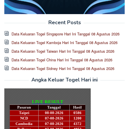
Recent Posts
Data Keluaran Togel Singapore Hari Ini Tanggal 08 Agustus 2026
Data Keluaran Togel Kamboja Hari Ini Tanggal 08 Agustus 2026
Data Keluaran Togel Taiwan Hari Ini Tanggal 08 Agustus 2026
Data Keluaran Togel China Hari Ini Tanggal 08 Agustus 2026
Data Keluaran Togel Sidney Hari Ini Tanggal 08 Agustus 2026
Angka Keluar Togel Hari ini