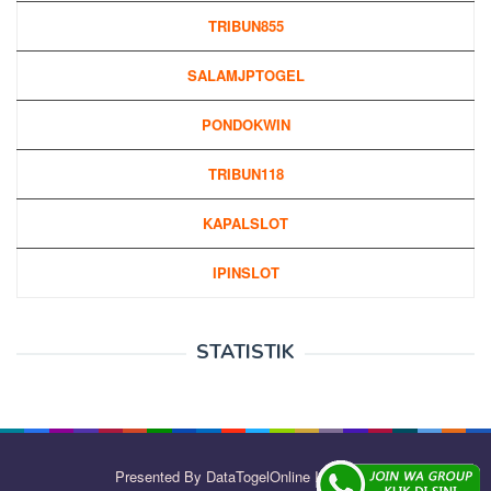
TRIBUN855
SALAMJPTOGEL
PONDOKWIN
TRIBUN118
KAPALSLOT
IPINSLOT
STATISTIK
Presented By DataTogelOnline Indonesia