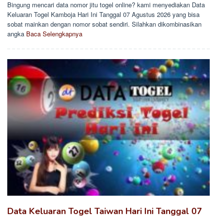
Bingung mencari data nomor jitu togel online? kami menyediakan Data
Keluaran Togel Kamboja Hari Ini Tanggal 07 Agustus 2026 yang bisa
sobat mainkan dengan nomor sobat sendiri. Silahkan dikombinasikan
angka
Baca Selengkapnya
Data Keluaran Togel Taiwan Hari Ini Tanggal 07