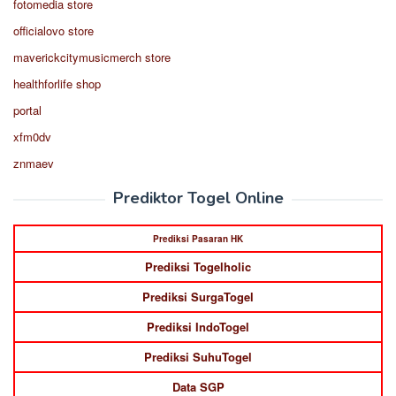
fotomedia store
officialovo store
maverickcitymusicmerch store
healthforlife shop
portal
xfm0dv
znmaev
Prediktor Togel Online
Prediksi Pasaran HK
Prediksi Togelholic
Prediksi SurgaTogel
Prediksi IndoTogel
Prediksi SuhuTogel
Data SGP