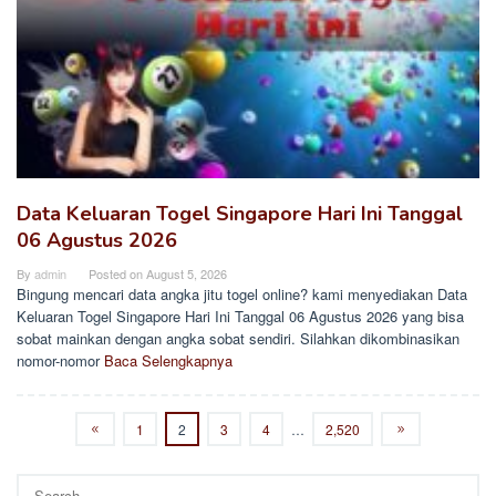
Data Keluaran Togel Singapore Hari Ini Tanggal
06 Agustus 2026
By
admin
Posted on
August 5, 2026
Bingung mencari data angka jitu togel online? kami menyediakan Data
Keluaran Togel Singapore Hari Ini Tanggal 06 Agustus 2026 yang bisa
sobat mainkan dengan angka sobat sendiri. Silahkan dikombinasikan
nomor-nomor
Baca Selengkapnya
1
2
3
4
…
2,520
Search