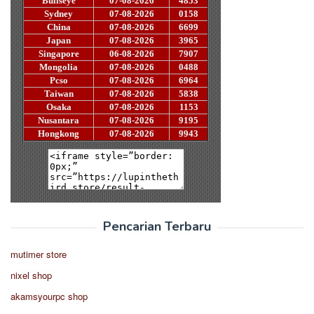
Pencarian Terbaru
mutimer store
nixel shop
akamsyourpc shop