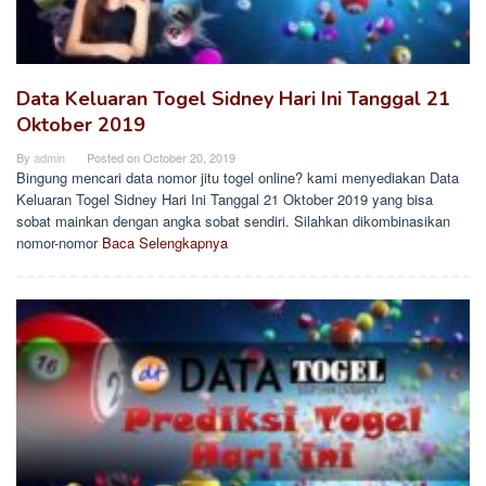
Data Keluaran Togel Sidney Hari Ini Tanggal 21
Oktober 2019
By
admin
Posted on
October 20, 2019
Bingung mencari data nomor jitu togel online? kami menyediakan Data
Keluaran Togel Sidney Hari Ini Tanggal 21 Oktober 2019 yang bisa
sobat mainkan dengan angka sobat sendiri. Silahkan dikombinasikan
nomor-nomor
Baca Selengkapnya