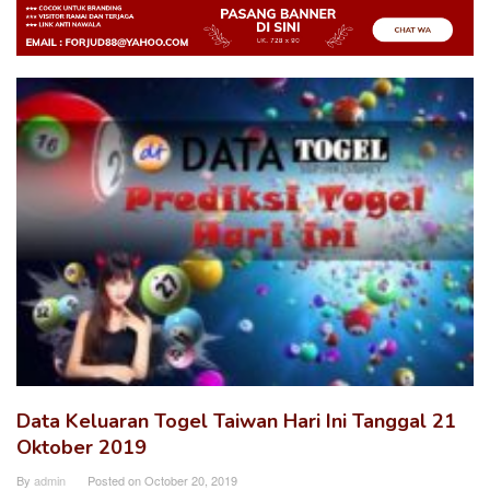
Data
Togel
Online
Terlengkap
Data Keluaran Togel Taiwan Hari Ini Tanggal 21
Oktober 2019
By
admin
Posted on
October 20, 2019