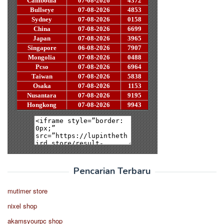
Pencarian Terbaru
mutimer store
nixel shop
akamsyourpc shop