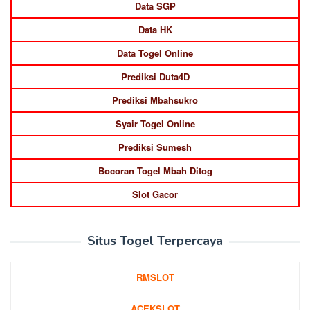
Data SGP
Data HK
Data Togel Online
Prediksi Duta4D
Prediksi Mbahsukro
Syair Togel Online
Prediksi Sumesh
Bocoran Togel Mbah Ditog
Slot Gacor
Situs Togel Terpercaya
RMSLOT
ACEKSLOT