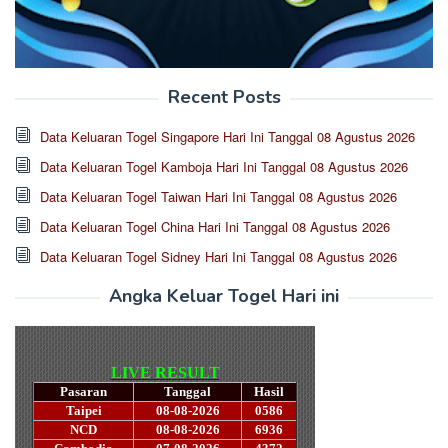
Recent Posts
Data Keluaran Togel Singapore Hari Ini Tanggal 08 Agustus 2026
Data Keluaran Togel Kamboja Hari Ini Tanggal 08 Agustus 2026
Data Keluaran Togel Taiwan Hari Ini Tanggal 08 Agustus 2026
Data Keluaran Togel China Hari Ini Tanggal 08 Agustus 2026
Data Keluaran Togel Sidney Hari Ini Tanggal 08 Agustus 2026
Angka Keluar Togel Hari ini