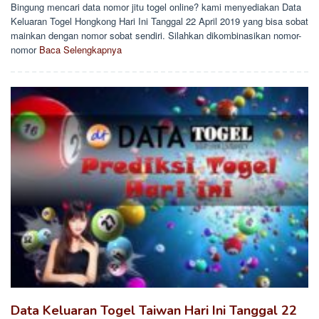
Bingung mencari data nomor jitu togel online? kami menyediakan Data
Keluaran Togel Hongkong Hari Ini Tanggal 22 April 2019 yang bisa sobat
mainkan dengan nomor sobat sendiri. Silahkan dikombinasikan nomor-
nomor
Baca Selengkapnya
Data Keluaran Togel Taiwan Hari Ini Tanggal 22