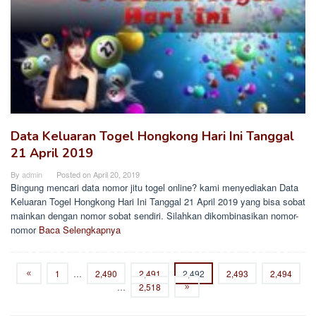
Data Keluaran Togel Hongkong Hari Ini Tanggal
21 April 2019
By
admin
Posted on
April 20, 2019
Bingung mencari data nomor jitu togel online? kami menyediakan Data
Keluaran Togel Hongkong Hari Ini Tanggal 21 April 2019 yang bisa sobat
mainkan dengan nomor sobat sendiri. Silahkan dikombinasikan nomor-
nomor
Baca Selengkapnya
1
…
2,490
2,491
2,492
2,493
2,494
…
2,518