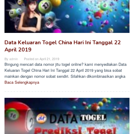
Data Keluaran Togel China Hari Ini Tanggal 22
April 2019
By
admin
Posted on
April 21, 2019
Bingung mencari data nomor jitu togel online? kami menyediakan Data
Keluaran Togel China Hari Ini Tanggal 22 April 2019 yang bisa sobat
mainkan dengan nomor sobat sendiri. Silahkan dikombinasikan angka
Baca Selengkapnya