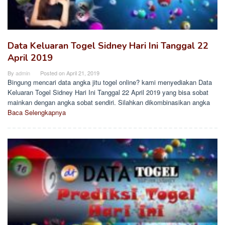
Data Keluaran Togel Sidney Hari Ini Tanggal 22
April 2019
By
admin
Posted on
April 21, 2019
Bingung mencari data angka jitu togel online? kami menyediakan Data
Keluaran Togel Sidney Hari Ini Tanggal 22 April 2019 yang bisa sobat
mainkan dengan angka sobat sendiri. Silahkan dikombinasikan angka
Baca Selengkapnya