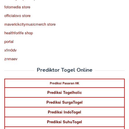
fotomedia store
officialovo store
maverickcitymusicmerch store
healthforlife shop
portal
xfm0dv
znmaev
Prediktor Togel Online
Prediksi Pasaran HK
Prediksi Togelholic
Prediksi SurgaTogel
Prediksi IndoTogel
Prediksi SuhuTogel