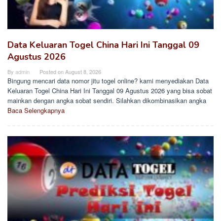
Data Keluaran Togel China Hari Ini Tanggal 09
Agustus 2026
By
admin
Posted on
August 8, 2026
Bingung mencari data nomor jitu togel online? kami menyediakan Data
Keluaran Togel China Hari Ini Tanggal 09 Agustus 2026 yang bisa sobat
mainkan dengan angka sobat sendiri. Silahkan dikombinasikan angka
Baca Selengkapnya