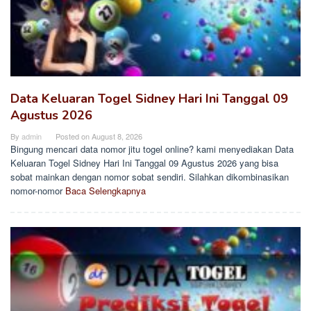
Data Keluaran Togel Sidney Hari Ini Tanggal 09
Agustus 2026
By
admin
Posted on
August 8, 2026
Bingung mencari data nomor jitu togel online? kami menyediakan Data
Keluaran Togel Sidney Hari Ini Tanggal 09 Agustus 2026 yang bisa
sobat mainkan dengan nomor sobat sendiri. Silahkan dikombinasikan
nomor-nomor
Baca Selengkapnya