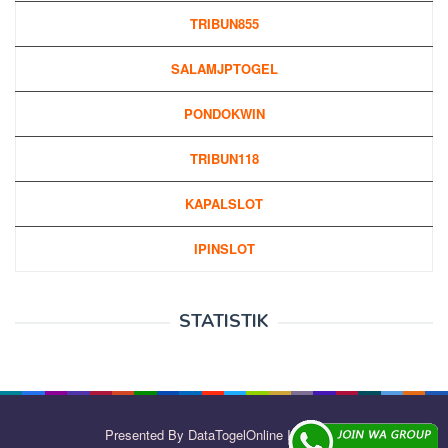
TRIBUN855
SALAMJPTOGEL
PONDOKWIN
TRIBUN118
KAPALSLOT
IPINSLOT
STATISTIK
Presented By DataTogelOnline Indonesia