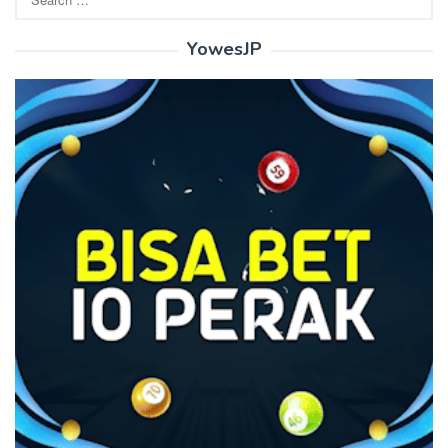
for:
YowesJP