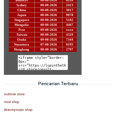
Pencarian Terbaru
mutimer store
nixel shop
akamsyourpc shop