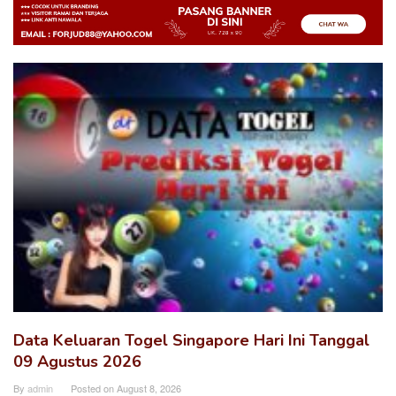
Data
Togel
Online
Terlengkap
Data Keluaran Togel Singapore Hari Ini Tanggal
09 Agustus 2026
By
admin
Posted on
August 8, 2026