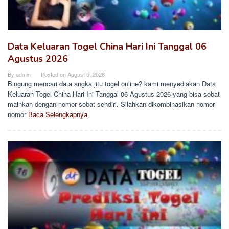
Data Keluaran Togel China Hari Ini Tanggal 06
Agustus 2026
By
admin
Posted on
August 5, 2026
Bingung mencari data angka jitu togel online? kami menyediakan Data
Keluaran Togel China Hari Ini Tanggal 06 Agustus 2026 yang bisa sobat
mainkan dengan nomor sobat sendiri. Silahkan dikombinasikan nomor-
nomor
Baca Selengkapnya