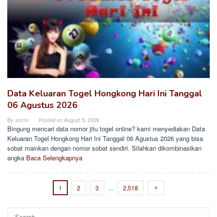
Data Keluaran Togel Hongkong Hari Ini Tanggal
06 Agustus 2026
By
admin
Posted on
August 5, 2026
Bingung mencari data nomor jitu togel online? kami menyediakan Data
Keluaran Togel Hongkong Hari Ini Tanggal 06 Agustus 2026 yang bisa
sobat mainkan dengan nomor sobat sendiri. Silahkan dikombinasikan
angka
Baca Selengkapnya
1
2
3
…
2,518
Search