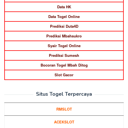
Data HK
Data Togel Online
Prediksi Duta4D
Prediksi Mbahsukro
Syair Togel Online
Prediksi Sumesh
Bocoran Togel Mbah Ditog
Slot Gacor
Situs Togel Terpercaya
RMSLOT
ACEKSLOT