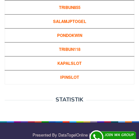
TRIBUN855
SALAMJPTOGEL
PONDOKWIN
TRIBUN118
KAPALSLOT
IPINSLOT
STATISTIK
Presented By DataTogelOnline Indonesia