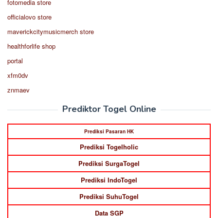
fotomedia store
officialovo store
maverickcitymusicmerch store
healthforlife shop
portal
xfm0dv
znmaev
Prediktor Togel Online
Prediksi Pasaran HK
Prediksi Togelholic
Prediksi SurgaTogel
Prediksi IndoTogel
Prediksi SuhuTogel
Data SGP