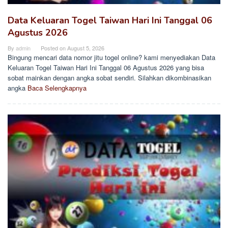
Data Keluaran Togel Taiwan Hari Ini Tanggal 06
Agustus 2026
By
admin
Posted on
August 5, 2026
Bingung mencari data nomor jitu togel online? kami menyediakan Data
Keluaran Togel Taiwan Hari Ini Tanggal 06 Agustus 2026 yang bisa
sobat mainkan dengan angka sobat sendiri. Silahkan dikombinasikan
angka
Baca Selengkapnya