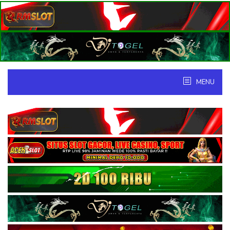
Skip
to
content
MENU