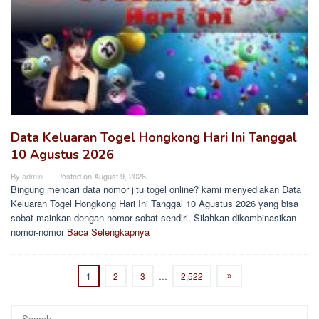
Data Keluaran Togel Hongkong Hari Ini Tanggal
10 Agustus 2026
By
admin
Posted on
August 9, 2026
Bingung mencari data nomor jitu togel online? kami menyediakan Data
Keluaran Togel Hongkong Hari Ini Tanggal 10 Agustus 2026 yang bisa
sobat mainkan dengan nomor sobat sendiri. Silahkan dikombinasikan
nomor-nomor
Baca Selengkapnya
1
2
3
…
2,522
Search