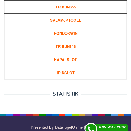
TRIBUN855
SALAMJPTOGEL
PONDOKWIN
TRIBUN118
KAPALSLOT
IPINSLOT
STATISTIK
Presented By DataTogelOnline Indonesia