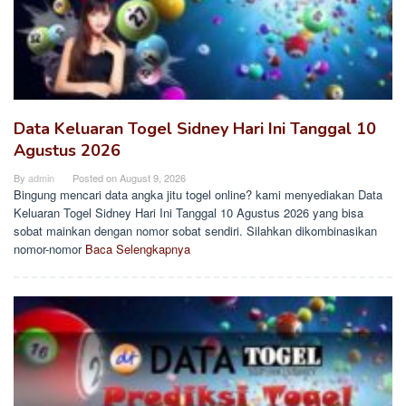
Data Keluaran Togel Sidney Hari Ini Tanggal 10
Agustus 2026
By
admin
Posted on
August 9, 2026
Bingung mencari data angka jitu togel online? kami menyediakan Data
Keluaran Togel Sidney Hari Ini Tanggal 10 Agustus 2026 yang bisa
sobat mainkan dengan nomor sobat sendiri. Silahkan dikombinasikan
nomor-nomor
Baca Selengkapnya