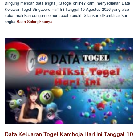
Bingung mencari data angka jitu togel online? kami menyediakan Data
Keluaran Togel Singapore Hari Ini Tanggal 10 Agustus 2026 yang bisa
sobat mainkan dengan nomor sobat sendiri. Silahkan dikombinasikan
angka
Baca Selengkapnya
Data Keluaran Togel Kamboja Hari Ini Tanggal 10