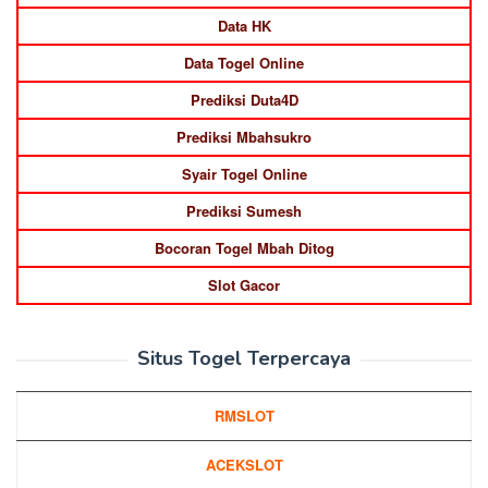
Data HK
Data Togel Online
Prediksi Duta4D
Prediksi Mbahsukro
Syair Togel Online
Prediksi Sumesh
Bocoran Togel Mbah Ditog
Slot Gacor
Situs Togel Terpercaya
RMSLOT
ACEKSLOT