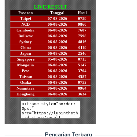
Pencarian Terbaru