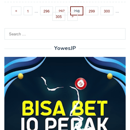
1
…
296
297
298
299
300
…
305
Search
for:
YowesJP