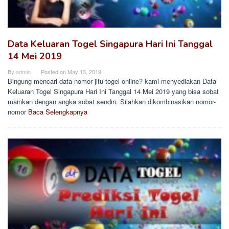
Data Keluaran Togel Singapura Hari Ini Tanggal
14 Mei 2019
By
admin
Posted on
May 13, 2019
Bingung mencari data nomor jitu togel online? kami menyediakan Data
Keluaran Togel Singapura Hari Ini Tanggal 14 Mei 2019 yang bisa sobat
mainkan dengan angka sobat sendiri. Silahkan dikombinasikan nomor-
nomor
Baca Selengkapnya