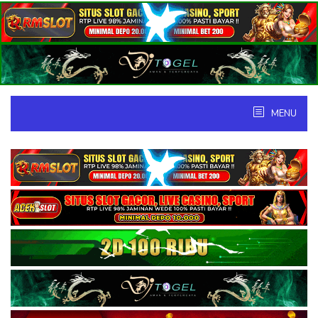
Skip
to
content
MENU