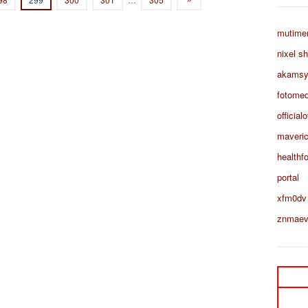
mutimer
nixel s
akamsy
fotomed
official
maveric
healthfo
portal
xfm0dv
znmae