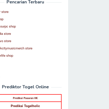
Pencarian Terbaru
 store
hop
ourpc shop
ia store
ovo store
kcitymusicmerch store
rlife shop
v
Prediktor Togel Online
Prediksi Pasaran HK
Prediksi Togelholic