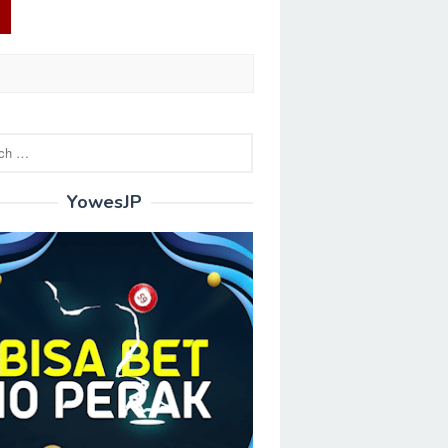
YowesJP