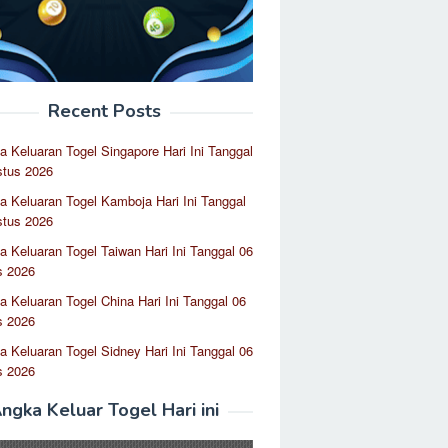
Recent Posts
a Keluaran Togel Singapore Hari Ini Tanggal
stus 2026
a Keluaran Togel Kamboja Hari Ini Tanggal
stus 2026
a Keluaran Togel Taiwan Hari Ini Tanggal 06
s 2026
a Keluaran Togel China Hari Ini Tanggal 06
s 2026
a Keluaran Togel Sidney Hari Ini Tanggal 06
s 2026
ngka Keluar Togel Hari ini