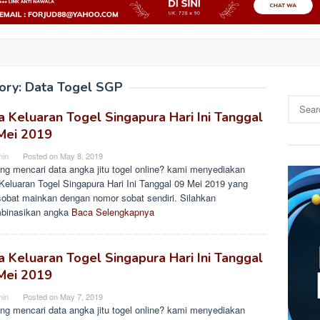
ory:
Data Togel SGP
Search
a Keluaran Togel Singapura Hari Ini Tanggal
for:
Mei 2019
in
Posted on
May 8, 2019
ng mencari data angka jitu togel online? kami menyediakan
Keluaran Togel Singapura Hari Ini Tanggal 09 Mei 2019 yang
sobat mainkan dengan nomor sobat sendiri. Silahkan
binasikan angka
Baca Selengkapnya
a Keluaran Togel Singapura Hari Ini Tanggal
Mei 2019
in
Posted on
May 7, 2019
ng mencari data angka jitu togel online? kami menyediakan