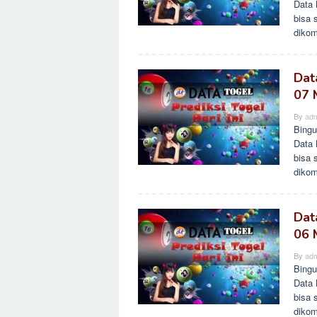
Data 
bisa 
dikom
Dat
07 
By
adm
Bingu
Data 
bisa 
dikom
Dat
06 
By
adm
Bingu
Data 
bisa 
dikom