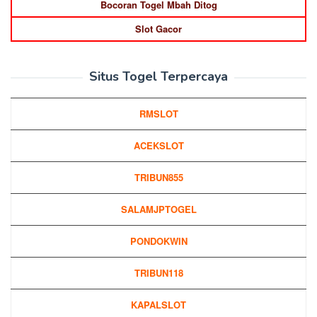
Bocoran Togel Mbah Ditog
Slot Gacor
Situs Togel Terpercaya
RMSLOT
ACEKSLOT
TRIBUN855
SALAMJPTOGEL
PONDOKWIN
TRIBUN118
KAPALSLOT