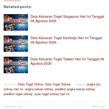
Related posts:
Data Keluaran Togel Singapore Hari Ini Tanggal
08 Agustus 2026
Data Keluaran Togel Kamboja Hari Ini Tanggal
08 Agustus 2026
Data Keluaran Togel Taiwan Hari Ini Tanggal 08
Agustus 2026
Posted in
Data Togel Online
,
Data Togel Sidney
Tagged
angka jitu
sidney hari ini
,
angka keluar sidney
,
prediksi angka keluar sidney
,
prediksi togel sidney
,
syair togel sidney hari ini
Post
Previous post
Next post