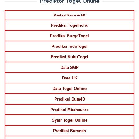
Prediktor Togel Online
Prediksi Pasaran HK
Prediksi Togelholic
Prediksi SurgaTogel
Prediksi IndoTogel
Prediksi SuhuTogel
Data SGP
Data HK
Data Togel Online
Prediksi Duta4D
Prediksi Mbahsukro
Syair Togel Online
Prediksi Sumesh