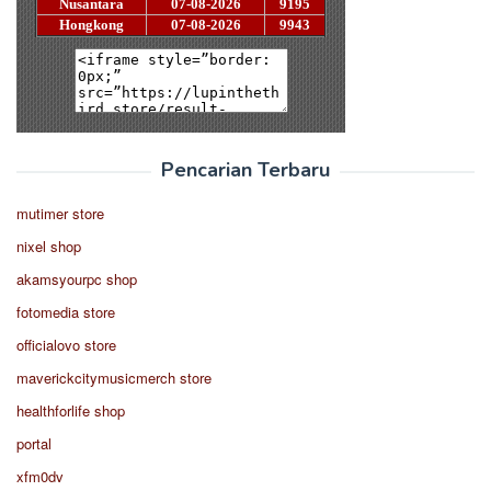
Pencarian Terbaru
mutimer store
nixel shop
akamsyourpc shop
fotomedia store
officialovo store
maverickcitymusicmerch store
healthforlife shop
portal
xfm0dv