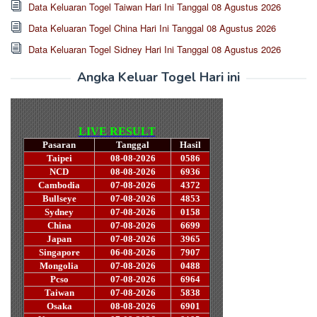
Data Keluaran Togel Taiwan Hari Ini Tanggal 08 Agustus 2026
Data Keluaran Togel China Hari Ini Tanggal 08 Agustus 2026
Data Keluaran Togel Sidney Hari Ini Tanggal 08 Agustus 2026
Angka Keluar Togel Hari ini