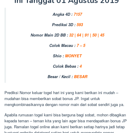
Ini Tanggal 01 Agustus 2019
Angka 4D :
7157
Prediksi 3D :
593
Nomor Main 2D BB :
32 | 64 | 91 | 50 | 45
Colok Macau :
7 – 5
Shio :
MONYET
Colok Bebas :
4
Besar / Kecil :
BESAR
Prediksi Nomor keluar togel hari ini yang kami berikan ini mudah –
mudahan bisa memberikan sobat bonus JP. Ingat untuk
mengkombinasikannya dengan nomor main dari sobat sendiri juga ya.
Apabila rumusan togel kami bisa berguna bagi sobat, mohon dibagikan
kepada teman – teman kita yang lain agar bisa mendapatkan bonus JP
juga. Ramalan togel online akan kami berikan setiap harinya jadi tetap
kunjungi website datatogel setiap hari untuk mengupdate nomor