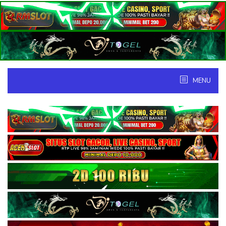
Skip
to
content
MENU