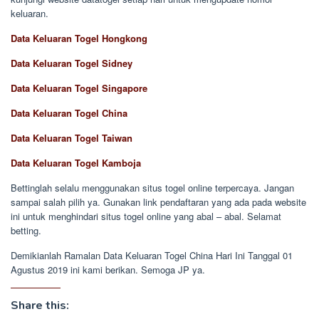
keluaran.
Data Keluaran Togel Hongkong
Data Keluaran Togel Sidney
Data Keluaran Togel Singapore
Data Keluaran Togel China
Data Keluaran Togel Taiwan
Data Keluaran Togel Kamboja
Bettinglah selalu menggunakan situs togel online terpercaya. Jangan
sampai salah pilih ya. Gunakan link pendaftaran yang ada pada website
ini untuk menghindari situs togel online yang abal – abal. Selamat
betting.
Demikianlah Ramalan Data Keluaran Togel China Hari Ini Tanggal 01
Agustus 2019 ini kami berikan. Semoga JP ya.
Share this: