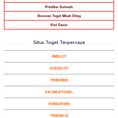
Prediksi Sumesh
Bocoran Togel Mbah Ditog
Slot Gacor
Situs Togel Terpercaya
RMSLOT
ACEKSLOT
TRIBUN855
SALAMJPTOGEL
PONDOKWIN
TRIBUN118