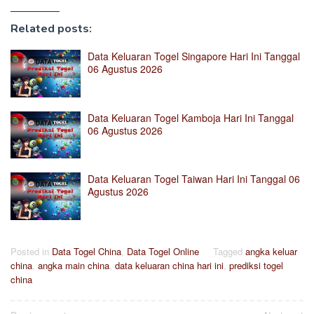
Related posts:
Data Keluaran Togel Singapore Hari Ini Tanggal
06 Agustus 2026
Data Keluaran Togel Kamboja Hari Ini Tanggal
06 Agustus 2026
Data Keluaran Togel Taiwan Hari Ini Tanggal 06
Agustus 2026
Posted in
Data Togel China
,
Data Togel Online
Tagged
angka keluar
china
,
angka main china
,
data keluaran china hari ini
,
prediksi togel
china