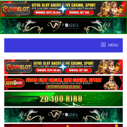
Skip
to
content
MENU