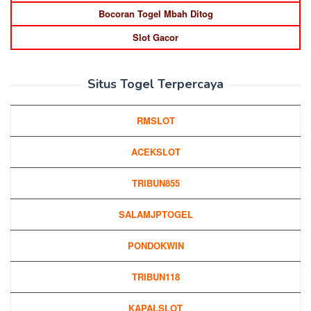
Bocoran Togel Mbah Ditog
Slot Gacor
Situs Togel Terpercaya
RMSLOT
ACEKSLOT
TRIBUN855
SALAMJPTOGEL
PONDOKWIN
TRIBUN118
KAPALSLOT