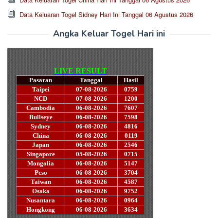
Data Keluaran Togel Sidney Hari Ini Tanggal 06 Agustus 2026
Angka Keluar Togel Hari ini