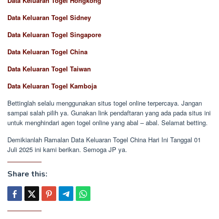
Data Keluaran Togel Hongkong
Data Keluaran Togel Sidney
Data Keluaran Togel Singapore
Data Keluaran Togel China
Data Keluaran Togel Taiwan
Data Keluaran Togel Kamboja
Bettinglah selalu menggunakan situs togel online terpercaya. Jangan
sampai salah pilih ya. Gunakan link pendaftaran yang ada pada situs ini
untuk menghindari agen togel online yang abal – abal. Selamat betting.
Demikianlah Ramalan Data Keluaran Togel China Hari Ini Tanggal 01
Juli 2025 ini kami berikan. Semoga JP ya.
Share this: