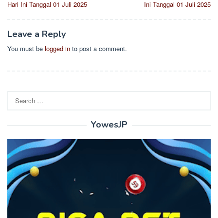
Hari Ini Tanggal 01 Juli 2025
Ini Tanggal 01 Juli 2025
Leave a Reply
You must be
logged in
to post a comment.
Search
for:
YowesJP