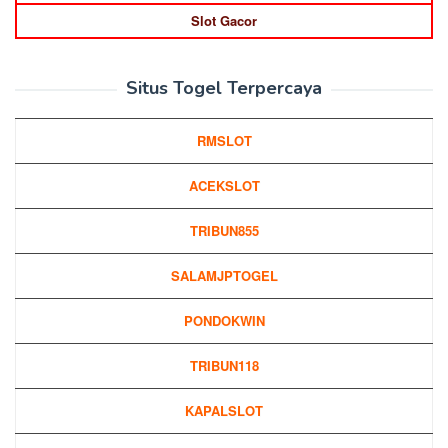
Slot Gacor
Situs Togel Terpercaya
RMSLOT
ACEKSLOT
TRIBUN855
SALAMJPTOGEL
PONDOKWIN
TRIBUN118
KAPALSLOT