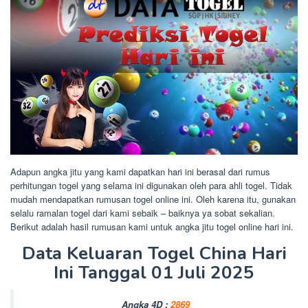
Adapun angka jitu yang kami dapatkan hari ini berasal dari rumus
perhitungan togel yang selama ini digunakan oleh para ahli togel. Tidak
mudah mendapatkan rumusan togel online ini. Oleh karena itu, gunakan
selalu ramalan togel dari kami sebaik – baiknya ya sobat sekalian.
Berikut adalah hasil rumusan kami untuk angka jitu togel online hari ini.
Data Keluaran Togel China Hari
Ini Tanggal 01 Juli 2025
Angka 4D :
2869