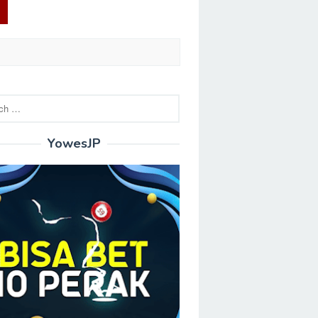
YowesJP