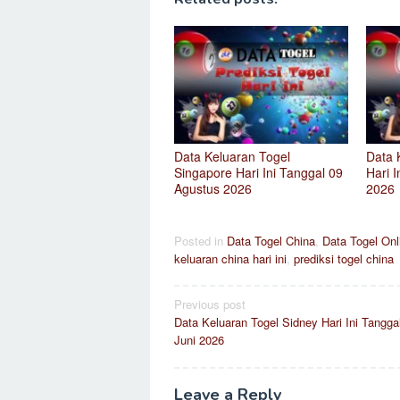
Data Keluaran Togel
Data 
Singapore Hari Ini Tanggal 09
Hari 
Agustus 2026
2026
Posted in
Data Togel China
,
Data Togel Onl
keluaran china hari ini
,
prediksi togel china
Post
Previous post
Data Keluaran Togel Sidney Hari Ini Tangga
navigation
Juni 2026
Leave a Reply