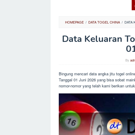
HOMEPAGE
/
DATA TOGEL CHINA
/
DATA 
Data Keluaran To
0
By
ad
Bingung mencari data angka jitu togel onli
Tanggal 01 Juni 2026 yang bisa sobat main
nomor-nomor yang telah kami berikan unt