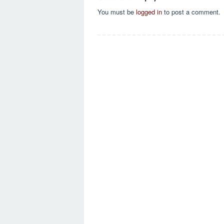
You must be
logged in
to post a comment.