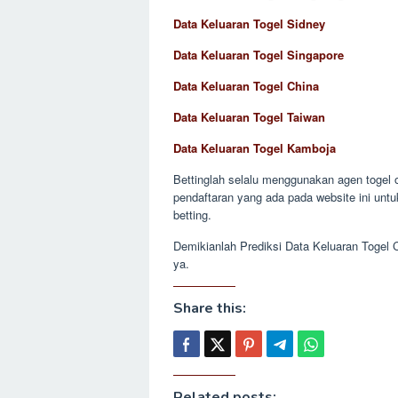
Data Keluaran Togel Sidney
Data Keluaran Togel Singapore
Data Keluaran Togel China
Data Keluaran Togel Taiwan
Data Keluaran Togel Kamboja
Bettinglah selalu menggunakan agen togel o
pendaftaran yang ada pada website ini untu
betting.
Demikianlah Prediksi Data Keluaran Togel C
ya.
Share this:
Related posts: