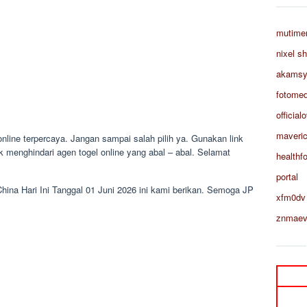
mutimer
nixel s
akamsy
fotomed
official
maveric
nline terpercaya. Jangan sampai salah pilih ya. Gunakan link
k menghindari agen togel online yang abal – abal. Selamat
healthfo
portal
hina Hari Ini Tanggal 01 Juni 2026 ini kami berikan. Semoga JP
xfm0dv
znmae