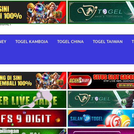
NEY
TOGEL KAMBOJA
TOGEL CHINA
TOGEL TAIWAN
T