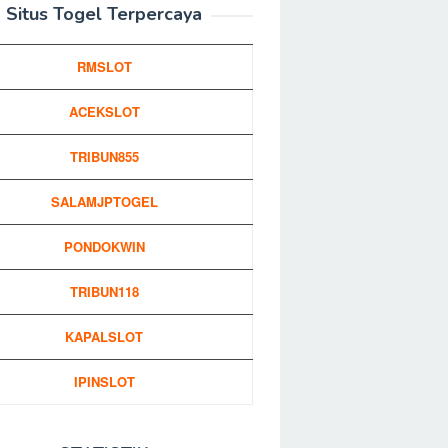
Situs Togel Terpercaya
RMSLOT
ACEKSLOT
TRIBUN855
SALAMJPTOGEL
PONDOKWIN
TRIBUN118
KAPALSLOT
IPINSLOT