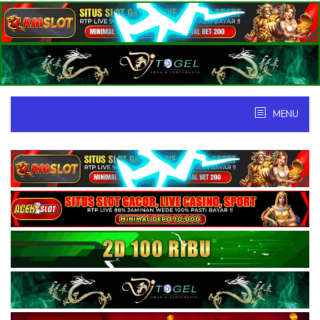
Skip
to
content
MENU