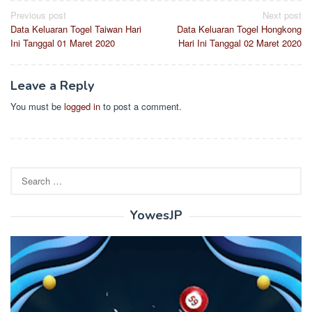
Post
Previous post
Next post
Data Keluaran Togel Taiwan Hari
Data Keluaran Togel Hongkong
navigation
Ini Tanggal 01 Maret 2020
Hari Ini Tanggal 02 Maret 2020
Leave a Reply
You must be
logged in
to post a comment.
Search
for:
YowesJP