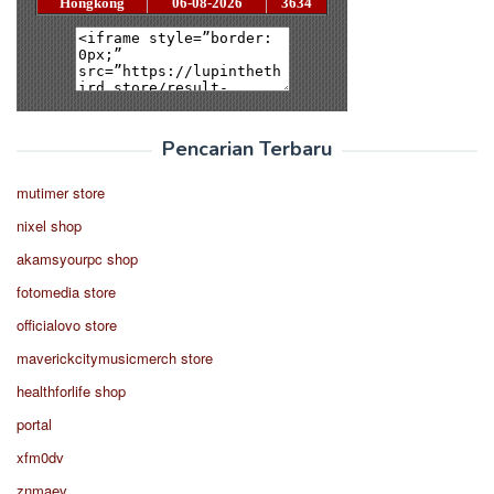
Pencarian Terbaru
mutimer store
nixel shop
akamsyourpc shop
fotomedia store
officialovo store
maverickcitymusicmerch store
healthforlife shop
portal
xfm0dv
znmaev