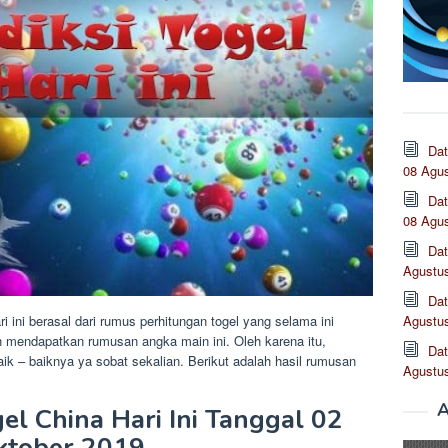
Dat
08 Agu
Dat
08 Agu
Dat
Agustu
Dat
ini berasal dari rumus perhitungan togel yang selama ini
Agustu
h mendapatkan rumusan angka main ini. Oleh karena itu,
Dat
aik – baiknya ya sobat sekalian. Berikut adalah hasil rumusan
Agustu
A
el China Hari Ini Tanggal 02
ktober 2019