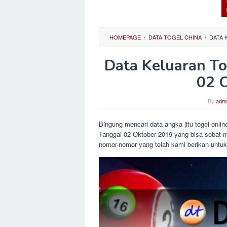
HOMEPAGE
/
DATA TOGEL CHINA
/
DATA 
Data Keluaran To
02 
By
adm
Bingung mencari data angka jitu togel onli
Tanggal 02 Oktober 2019 yang bisa sobat m
nomor-nomor yang telah kami berikan unt