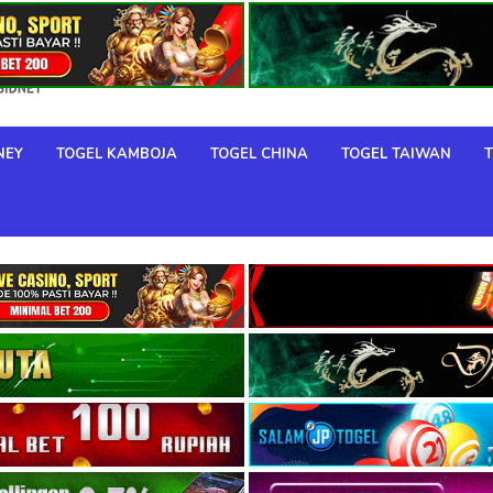
NEY
TOGEL KAMBOJA
TOGEL CHINA
TOGEL TAIWAN
T