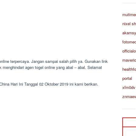
mutimer
nixel s
akamsy
fotomed
official
maveric
online terpercaya. Jangan sampai salah pilih ya. Gunakan link
k menghindari agen togel online yang abal – abal. Selamat
healthfo
portal
ina Hari Ini Tanggal 02 Oktober 2019 ini kami berikan.
xfm0dv
znmae