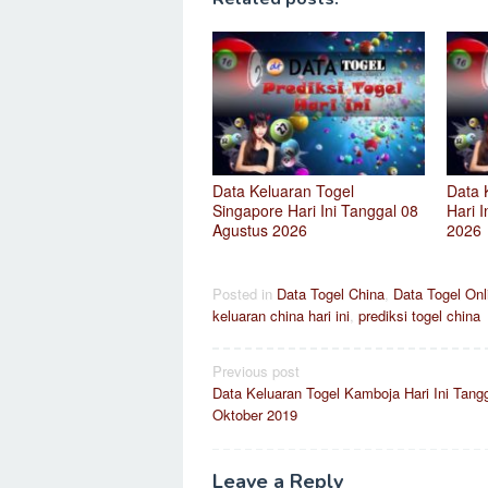
Data Keluaran Togel
Data 
Singapore Hari Ini Tanggal 08
Hari 
Agustus 2026
2026
Posted in
Data Togel China
,
Data Togel Onl
keluaran china hari ini
,
prediksi togel china
Post
Previous post
Data Keluaran Togel Kamboja Hari Ini Tang
navigation
Oktober 2019
Leave a Reply