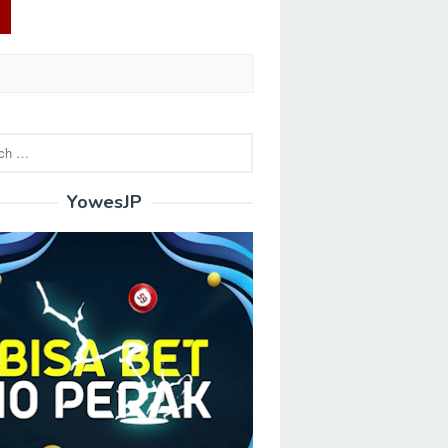
YowesJP