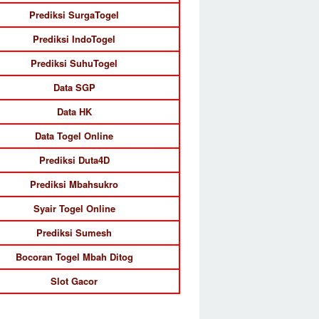
Prediksi SurgaTogel
Prediksi IndoTogel
Prediksi SuhuTogel
Data SGP
Data HK
Data Togel Online
Prediksi Duta4D
Prediksi Mbahsukro
Syair Togel Online
Prediksi Sumesh
Bocoran Togel Mbah Ditog
Slot Gacor