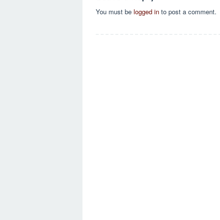
You must be
logged in
to post a comment.