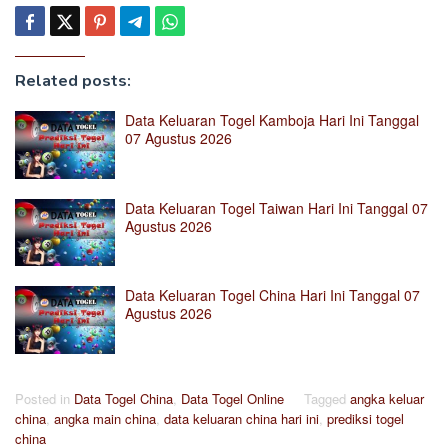
Related posts:
Data Keluaran Togel Kamboja Hari Ini Tanggal
07 Agustus 2026
Data Keluaran Togel Taiwan Hari Ini Tanggal 07
Agustus 2026
Data Keluaran Togel China Hari Ini Tanggal 07
Agustus 2026
Posted in
Data Togel China
,
Data Togel Online
Tagged
angka keluar
china
,
angka main china
,
data keluaran china hari ini
,
prediksi togel
china