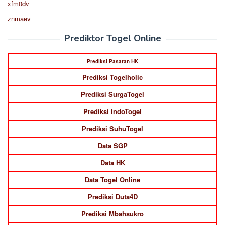
xfm0dv
znmaev
Prediktor Togel Online
Prediksi Pasaran HK
Prediksi Togelholic
Prediksi SurgaTogel
Prediksi IndoTogel
Prediksi SuhuTogel
Data SGP
Data HK
Data Togel Online
Prediksi Duta4D
Prediksi Mbahsukro