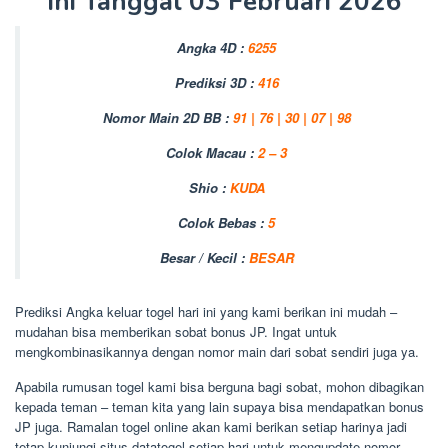
Ini Tanggal 03 Februari 2026
Angka 4D :
6255
Prediksi 3D :
416
Nomor Main 2D BB :
91 | 76 | 30 | 07 | 98
Colok Macau :
2 – 3
Shio :
KUDA
Colok Bebas :
5
Besar / Kecil :
BESAR
Prediksi Angka keluar togel hari ini yang kami berikan ini mudah –
mudahan bisa memberikan sobat bonus JP. Ingat untuk
mengkombinasikannya dengan nomor main dari sobat sendiri juga ya.
Apabila rumusan togel kami bisa berguna bagi sobat, mohon dibagikan
kepada teman – teman kita yang lain supaya bisa mendapatkan bonus
JP juga. Ramalan togel online akan kami berikan setiap harinya jadi
tetap kunjungi situs datatogel setiap hari untuk mengupdate nomor