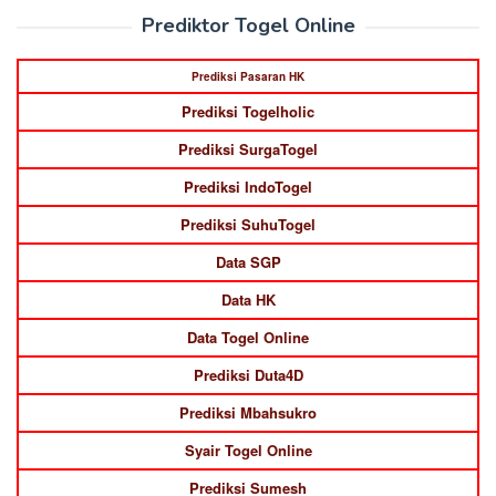
Prediktor Togel Online
Prediksi Pasaran HK
Prediksi Togelholic
Prediksi SurgaTogel
Prediksi IndoTogel
Prediksi SuhuTogel
Data SGP
Data HK
Data Togel Online
Prediksi Duta4D
Prediksi Mbahsukro
Syair Togel Online
Prediksi Sumesh