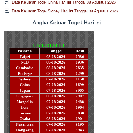
Data Keluaran Togel China Hari Ini Tanggal 08 Agustus 2026
Data Keluaran Togel Sidney Hari Ini Tanggal 08 Agustus 2026
Angka Keluar Togel Hari ini