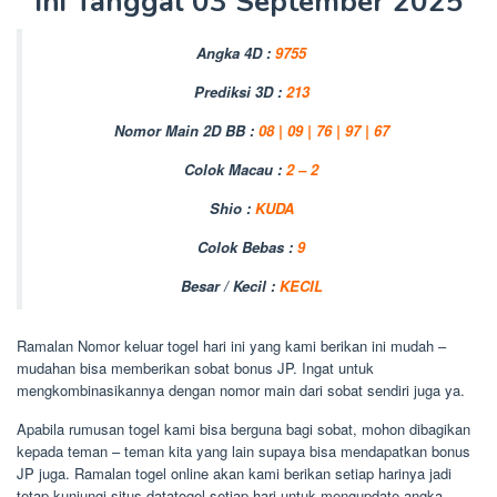
Ini Tanggal 03 September 2025
Angka 4D :
9755
Prediksi 3D :
213
Nomor Main 2D BB :
08 | 09 | 76 | 97 | 67
Colok Macau :
2 – 2
Shio :
KUDA
Colok Bebas :
9
Besar / Kecil :
KECIL
Ramalan Nomor keluar togel hari ini yang kami berikan ini mudah –
mudahan bisa memberikan sobat bonus JP. Ingat untuk
mengkombinasikannya dengan nomor main dari sobat sendiri juga ya.
Apabila rumusan togel kami bisa berguna bagi sobat, mohon dibagikan
kepada teman – teman kita yang lain supaya bisa mendapatkan bonus
JP juga. Ramalan togel online akan kami berikan setiap harinya jadi
tetap kunjungi situs datatogel setiap hari untuk mengupdate angka