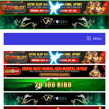
Skip
to
content
MENU