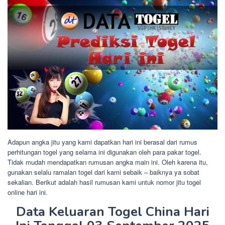
Adapun angka jitu yang kami dapatkan hari ini berasal dari rumus
perhitungan togel yang selama ini digunakan oleh para pakar togel.
Tidak mudah mendapatkan rumusan angka main ini. Oleh karena itu,
gunakan selalu ramalan togel dari kami sebaik – baiknya ya sobat
sekalian. Berikut adalah hasil rumusan kami untuk nomor jitu togel
online hari ini.
Data Keluaran Togel China Hari