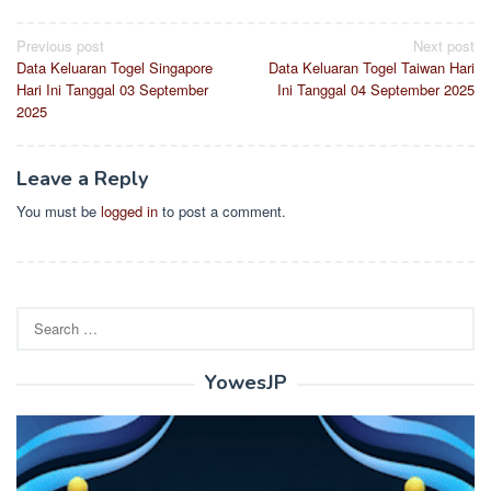
Post
Previous post
Next post
Data Keluaran Togel Singapore
Data Keluaran Togel Taiwan Hari
navigation
Hari Ini Tanggal 03 September
Ini Tanggal 04 September 2025
2025
Leave a Reply
You must be
logged in
to post a comment.
Search
for:
YowesJP