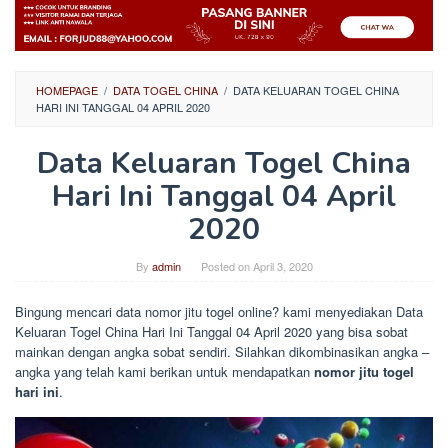
HOMEPAGE
/
DATA TOGEL CHINA
/
DATA KELUARAN TOGEL CHINA
HARI INI TANGGAL 04 APRIL 2020
Data Keluaran Togel China
Hari Ini Tanggal 04 April
2020
By
admin
Posted on
April 3, 2020
Bingung mencari data nomor jitu togel online? kami menyediakan Data
Keluaran Togel China Hari Ini Tanggal 04 April 2020 yang bisa sobat
mainkan dengan angka sobat sendiri. Silahkan dikombinasikan angka –
angka yang telah kami berikan untuk mendapatkan
nomor jitu togel
hari ini
.