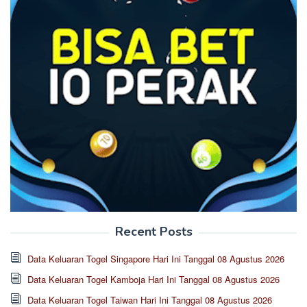
Recent Posts
Data Keluaran Togel Singapore Hari Ini Tanggal 08 Agustus 2026
Data Keluaran Togel Kamboja Hari Ini Tanggal 08 Agustus 2026
Data Keluaran Togel Taiwan Hari Ini Tanggal 08 Agustus 2026