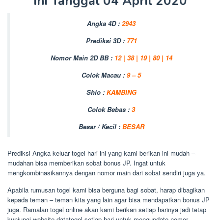
Ini Tanggal 04 April 2020
Angka 4D :
2943
Prediksi 3D :
771
Nomor Main 2D BB :
12 | 38 | 19 | 80 | 14
Colok Macau :
9 – 5
Shio :
KAMBING
Colok Bebas :
3
Besar / Kecil :
BESAR
Prediksi Angka keluar togel hari ini yang kami berikan ini mudah –
mudahan bisa memberikan sobat bonus JP. Ingat untuk
mengkombinasikannya dengan nomor main dari sobat sendiri juga ya.
Apabila rumusan togel kami bisa berguna bagi sobat, harap dibagikan
kepada teman – teman kita yang lain agar bisa mendapatkan bonus JP
juga. Ramalan togel online akan kami berikan setiap harinya jadi tetap
kunjungi website datatogel setiap hari untuk mengupdate nomor