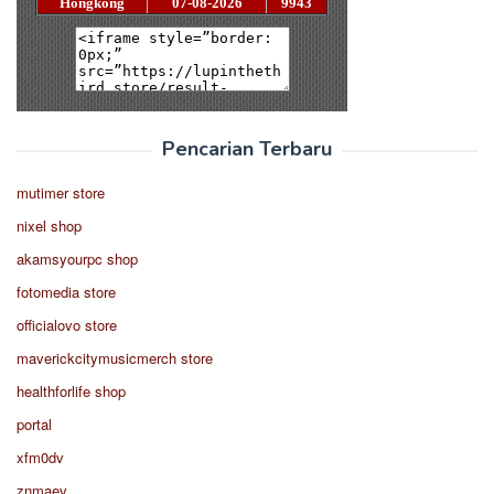
Pencarian Terbaru
mutimer store
nixel shop
akamsyourpc shop
fotomedia store
officialovo store
maverickcitymusicmerch store
healthforlife shop
portal
xfm0dv
znmaev