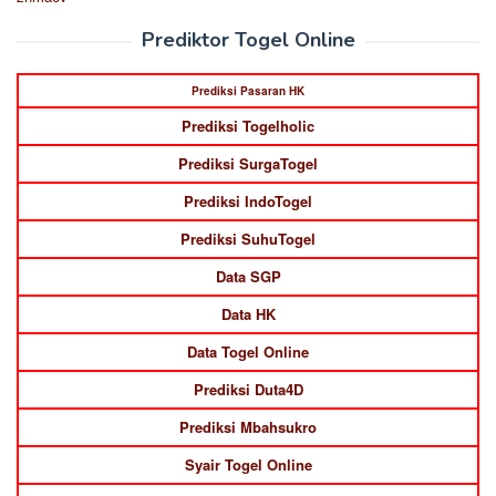
Prediktor Togel Online
Prediksi Pasaran HK
Prediksi Togelholic
Prediksi SurgaTogel
Prediksi IndoTogel
Prediksi SuhuTogel
Data SGP
Data HK
Data Togel Online
Prediksi Duta4D
Prediksi Mbahsukro
Syair Togel Online