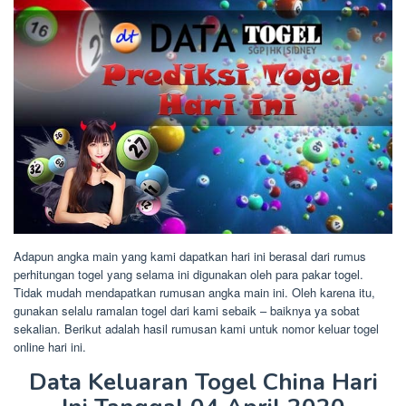
Adapun angka main yang kami dapatkan hari ini berasal dari rumus
perhitungan togel yang selama ini digunakan oleh para pakar togel.
Tidak mudah mendapatkan rumusan angka main ini. Oleh karena itu,
gunakan selalu ramalan togel dari kami sebaik – baiknya ya sobat
sekalian. Berikut adalah hasil rumusan kami untuk nomor keluar togel
online hari ini.
Data Keluaran Togel China Hari