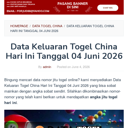
HOMEPAGE
/
DATA TOGEL CHINA
/
DATA KELUARAN TOGEL CHINA
HARI INI TANGGAL 04 JUNI 2026
Data Keluaran Togel China
Hari Ini Tanggal 04 Juni 2026
By
admin
Posted on
June 4, 2026
Bingung mencari data nomor jitu togel online? kami menyediakan Data
Keluaran Togel China Hari Ini Tanggal 04 Juni 2026 yang bisa sobat
mainkan dengan angka sobat sendiri. Silahkan dikombinasikan nomor-
nomor yang telah kami berikan untuk mendapatkan
angka jitu togel
hari ini
.