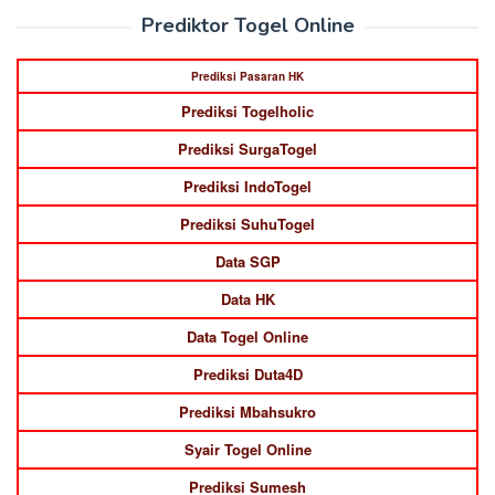
Prediktor Togel Online
Prediksi Pasaran HK
Prediksi Togelholic
Prediksi SurgaTogel
Prediksi IndoTogel
Prediksi SuhuTogel
Data SGP
Data HK
Data Togel Online
Prediksi Duta4D
Prediksi Mbahsukro
Syair Togel Online
Prediksi Sumesh