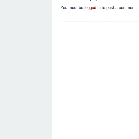
You must be
logged in
to post a comment.