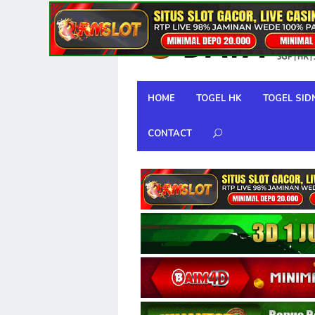
Skip
to
content
HOME
TOGEL HK
TOGEL SID
CONTACT