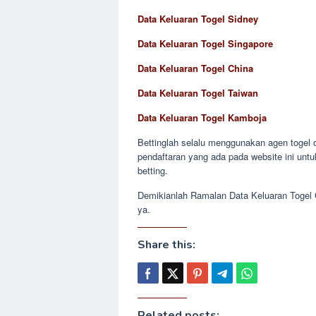
Data Keluaran Togel Sidney
Data Keluaran Togel Singapore
Data Keluaran Togel China
Data Keluaran Togel Taiwan
Data Keluaran Togel Kamboja
Bettinglah selalu menggunakan agen togel o
pendaftaran yang ada pada website ini untu
betting.
Demikianlah Ramalan Data Keluaran Togel C
ya.
Share this:
Related posts: