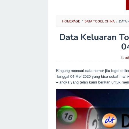
HOMEPAGE
/
DATA TOGEL CHINA
/
DATA 
Data Keluaran To
0
By
ad
Bingung mencari data nomor jitu togel onli
Tanggal 04 Mei 2020 yang bisa sobat maink
– angka yang telah kami berikan untuk me