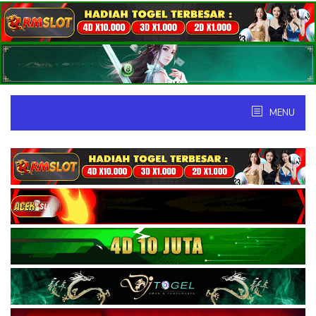
Skip
to
content
MENU