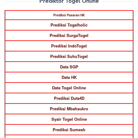
Prediktor Togel Online
Prediksi Pasaran HK
Prediksi Togelholic
Prediksi SurgaTogel
Prediksi IndoTogel
Prediksi SuhuTogel
Data SGP
Data HK
Data Togel Online
Prediksi Duta4D
Prediksi Mbahsukro
Syair Togel Online
Prediksi Sumesh