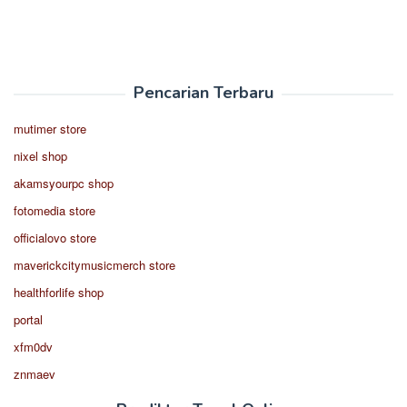
Pencarian Terbaru
mutimer store
nixel shop
akamsyourpc shop
fotomedia store
officialovo store
maverickcitymusicmerch store
healthforlife shop
portal
xfm0dv
znmaev