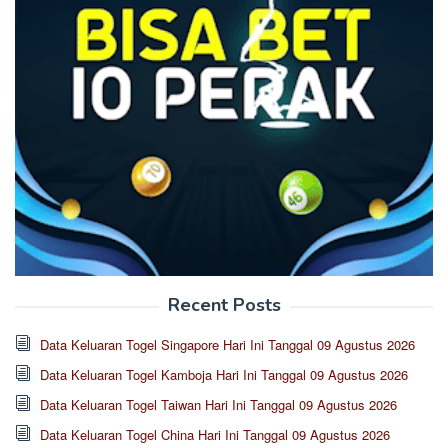
Recent Posts
Data Keluaran Togel Singapore Hari Ini Tanggal 09 Agustus 2026
Data Keluaran Togel Kamboja Hari Ini Tanggal 09 Agustus 2026
Data Keluaran Togel Taiwan Hari Ini Tanggal 09 Agustus 2026
Data Keluaran Togel China Hari Ini Tanggal 09 Agustus 2026