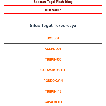
Bocoran Togel Mbah Ditog
Slot Gacor
Situs Togel Terpercaya
RMSLOT
ACEKSLOT
TRIBUN855
SALAMJPTOGEL
PONDOKWIN
TRIBUN118
KAPALSLOT