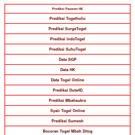
Prediksi Pasaran HK
Prediksi Togelholic
Prediksi SurgaTogel
Prediksi IndoTogel
Prediksi SuhuTogel
Data SGP
Data HK
Data Togel Online
Prediksi Duta4D
Prediksi Mbahsukro
Syair Togel Online
Prediksi Sumesh
Bocoran Togel Mbah Ditog