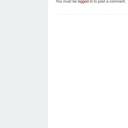
You must be
logged in
to post a comment.