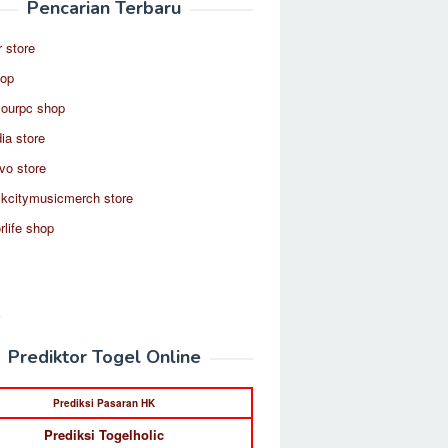
Pencarian Terbaru
 store
hop
ourpc shop
ia store
ovo store
kcitymusicmerch store
rlife shop
v
Prediktor Togel Online
Prediksi Pasaran HK
Prediksi Togelholic