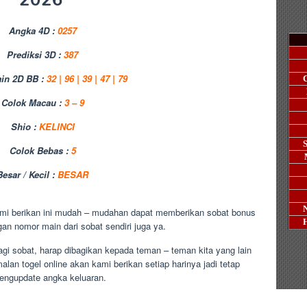
Angka 4D :
0257
Prediksi 3D :
387
in 2D BB :
32 | 96 | 39 | 47 | 79
Colok Macau :
3 – 9
Shio :
KELINCI
Colok Bebas :
5
Besar / Kecil :
BESAR
 kami berikan ini mudah – mudahan dapat memberikan sobat bonus
n nomor main dari sobat sendiri juga ya.
gi sobat, harap dibagikan kepada teman – teman kita yang lain
an togel online akan kami berikan setiap harinya jadi tetap
 mengupdate angka keluaran.