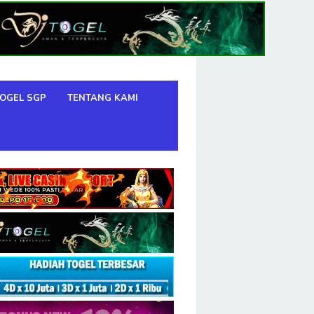
OGEL SGP
TENTANG KAMI