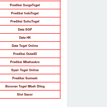
Prediksi SurgaTogel
Prediksi IndoTogel
Prediksi SuhuTogel
Data SGP
Data HK
Data Togel Online
Prediksi Duta4D
Prediksi Mbahsukro
Syair Togel Online
Prediksi Sumesh
Bocoran Togel Mbah Ditog
Slot Gacor