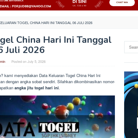
KELUARAN TOGEL CHINA HARI INI TANGGAL 06 JULI 2026
gel China Hari Ini Tanggal
Search
6 Juli 2026
for:
min
Posted on
July 5, 2026
ne? kami menyediakan Data Keluaran Togel China Hari Ini
kan dengan angka sobat sendiri. Silahkan dikombinasikan nomor-
dapatkan
angka jitu togel hari ini
.