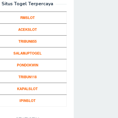
Situs Togel Terpercaya
RMSLOT
ACEKSLOT
TRIBUN855
SALAMJPTOGEL
PONDOKWIN
TRIBUN118
KAPALSLOT
IPINSLOT