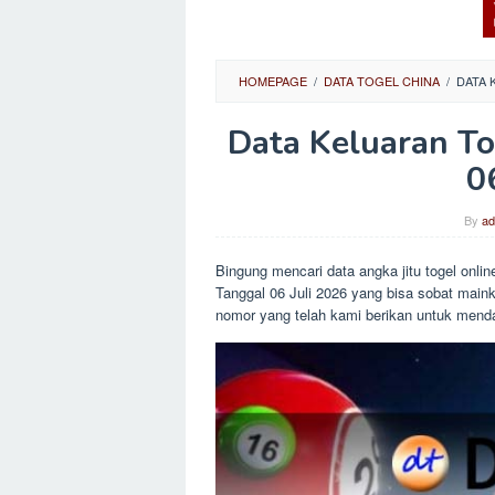
HOMEPAGE
/
DATA TOGEL CHINA
/
DATA 
Data Keluaran To
0
By
ad
Bingung mencari data angka jitu togel onli
Tanggal 06 Juli 2026 yang bisa sobat main
nomor yang telah kami berikan untuk men