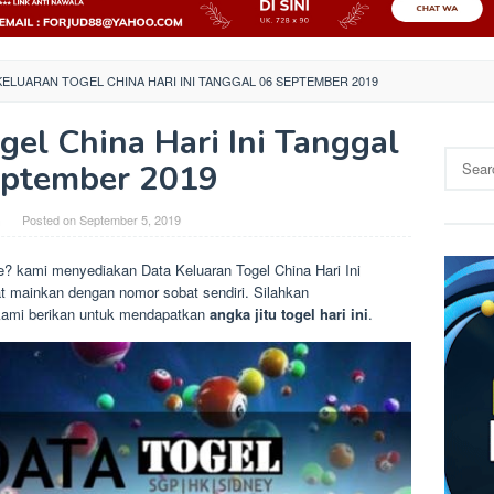
KELUARAN TOGEL CHINA HARI INI TANGGAL 06 SEPTEMBER 2019
gel China Hari Ini Tanggal
Search
eptember 2019
for:
n
Posted on
September 5, 2019
ne? kami menyediakan Data Keluaran Togel China Hari Ini
t mainkan dengan nomor sobat sendiri. Silahkan
kami berikan untuk mendapatkan
angka jitu togel hari ini
.