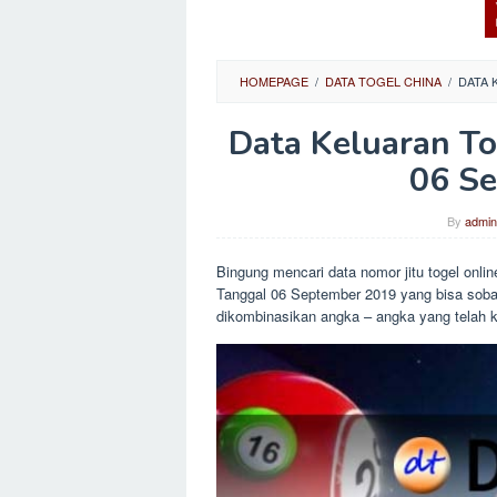
HOMEPAGE
/
DATA TOGEL CHINA
/
DATA 
Data Keluaran To
06 S
By
admi
Bingung mencari data nomor jitu togel onli
Tanggal 06 September 2019 yang bisa soba
dikombinasikan angka – angka yang telah 