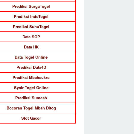
Prediksi SurgaTogel
Prediksi IndoTogel
Prediksi SuhuTogel
Data SGP
Data HK
Data Togel Online
Prediksi Duta4D
Prediksi Mbahsukro
Syair Togel Online
Prediksi Sumesh
Bocoran Togel Mbah Ditog
Slot Gacor