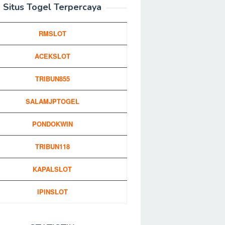
Situs Togel Terpercaya
RMSLOT
ACEKSLOT
TRIBUN855
SALAMJPTOGEL
PONDOKWIN
TRIBUN118
KAPALSLOT
IPINSLOT