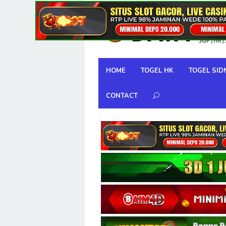
Skip
to
content
HOME
TOGEL HK
TOGEL SID
CONTACT