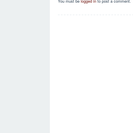
You must be
logged in
to post a comment.