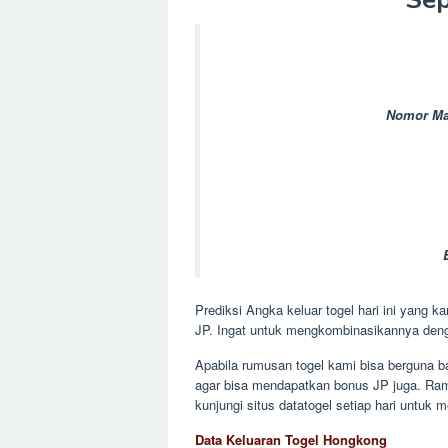
Nomor Ma
Prediksi Angka keluar togel hari ini yang
JP. Ingat untuk mengkombinasikannya denga
Apabila rumusan togel kami bisa berguna ba
agar bisa mendapatkan bonus JP juga. Ramal
kunjungi situs datatogel setiap hari untuk
Data Keluaran Togel Hongkong