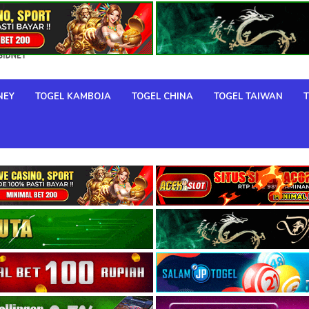
NEY
TOGEL KAMBOJA
TOGEL CHINA
TOGEL TAIWAN
T