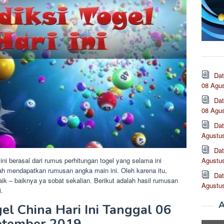
Dat
08 Agu
Dat
08 Agu
Dat
Agustu
Dat
ni berasal dari rumus perhitungan togel yang selama ini
Agustu
ah mendapatkan rumusan angka main ini. Oleh karena itu,
Dat
aik – baiknya ya sobat sekalian. Berikut adalah hasil rumusan
Agustu
.
A
el China Hari Ini Tanggal 06
ptember 2019