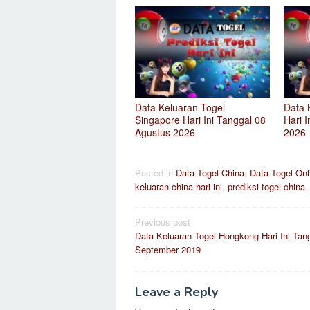
Data Keluaran Togel
Data 
Singapore Hari Ini Tanggal 08
Hari 
Agustus 2026
2026
Posted in
Data Togel China
,
Data Togel Onl
keluaran china hari ini
,
prediksi togel china
Post
Previous post
Data Keluaran Togel Hongkong Hari Ini Tan
navigation
September 2019
Leave a Reply