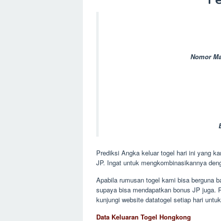
Nomor Ma
Prediksi Angka keluar togel hari ini yang
JP. Ingat untuk mengkombinasikannya denga
Apabila rumusan togel kami bisa berguna ba
supaya bisa mendapatkan bonus JP juga. Ram
kunjungi website datatogel setiap hari unt
Data Keluaran Togel Hongkong