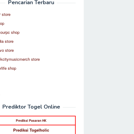
Pencarian Terbaru
 store
hop
ourpc shop
ia store
ovo store
kcitymusicmerch store
rlife shop
v
Prediktor Togel Online
Prediksi Pasaran HK
Prediksi Togelholic