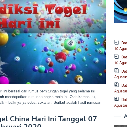
Dat
10 Agu
Dat
10 Agu
Dat
Agustu
Dat
ini berasal dari rumus perhitungan togel yang selama ini
Agustu
dah mendapatkan rumusan angka main ini. Oleh karena itu,
Dat
aik – baiknya ya sobat sekalian. Berikut adalah hasil rumusan
Agustu
A
el China Hari Ini Tanggal 07
bruari 2020