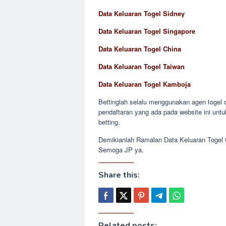
Data Keluaran Togel Sidney
Data Keluaran Togel Singapore
Data Keluaran Togel China
Data Keluaran Togel Taiwan
Data Keluaran Togel Kamboja
Bettinglah selalu menggunakan agen togel o
pendaftaran yang ada pada website ini untu
betting.
Demikianlah Ramalan Data Keluaran Togel Ch
Semoga JP ya.
Share this:
Related posts: