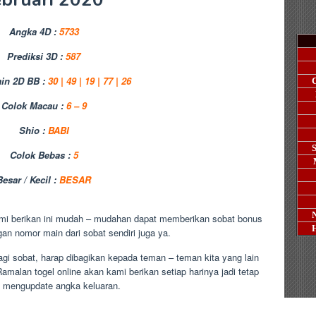
Angka 4D :
5733
Prediksi 3D :
587
in 2D BB :
30 | 49 | 19 | 77 | 26
Colok Macau :
6 – 9
Shio :
BABI
Colok Bebas :
5
Besar / Kecil :
BESAR
 kami berikan ini mudah – mudahan dapat memberikan sobat bonus
n nomor main dari sobat sendiri juga ya.
gi sobat, harap dibagikan kepada teman – teman kita yang lain
alan togel online akan kami berikan setiap harinya jadi tetap
uk mengupdate angka keluaran.