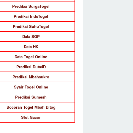
Prediksi SurgaTogel
Prediksi IndoTogel
Prediksi SuhuTogel
Data SGP
Data HK
Data Togel Online
Prediksi Duta4D
Prediksi Mbahsukro
Syair Togel Online
Prediksi Sumesh
Bocoran Togel Mbah Ditog
Slot Gacor