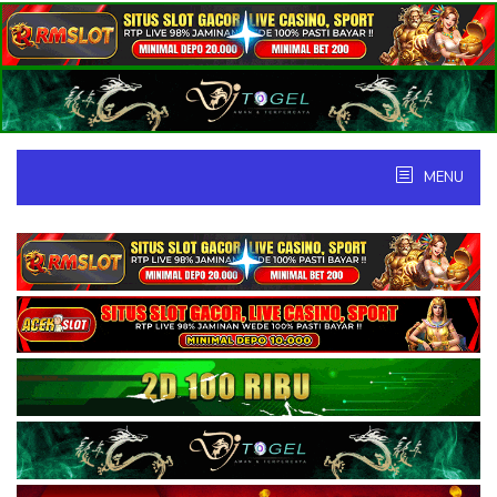
Skip
to
content
MENU