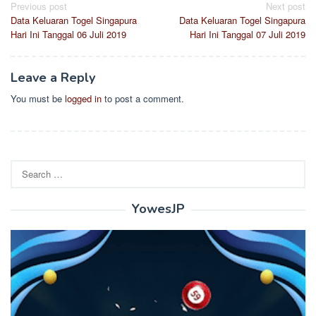
Post
Previous post
Next post
Data Keluaran Togel Singapura
Data Keluaran Togel Singapura
navigation
Hari Ini Tanggal 06 Juli 2019
Hari Ini Tanggal 07 Juli 2019
Leave a Reply
You must be
logged in
to post a comment.
Search
for:
YowesJP