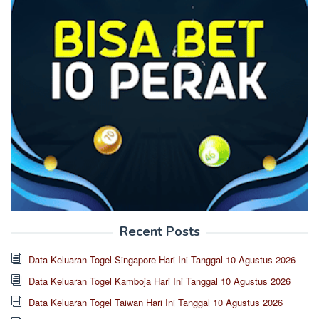
Recent Posts
Data Keluaran Togel Singapore Hari Ini Tanggal 10 Agustus 2026
Data Keluaran Togel Kamboja Hari Ini Tanggal 10 Agustus 2026
Data Keluaran Togel Taiwan Hari Ini Tanggal 10 Agustus 2026