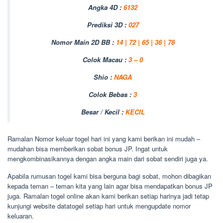
Angka 4D :
6132
Prediksi 3D :
027
Nomor Main 2D BB :
14 | 72 | 65 | 36 | 78
Colok Macau :
3 – 0
Shio :
NAGA
Colok Bebas :
3
Besar / Kecil :
KECIL
Ramalan Nomor keluar togel hari ini yang kami berikan ini mudah –
mudahan bisa memberikan sobat bonus JP. Ingat untuk
mengkombinasikannya dengan angka main dari sobat sendiri juga ya.
Apabila rumusan togel kami bisa berguna bagi sobat, mohon dibagikan
kepada teman – teman kita yang lain agar bisa mendapatkan bonus JP
juga. Ramalan togel online akan kami berikan setiap harinya jadi tetap
kunjungi website datatogel setiap hari untuk mengupdate nomor
keluaran.