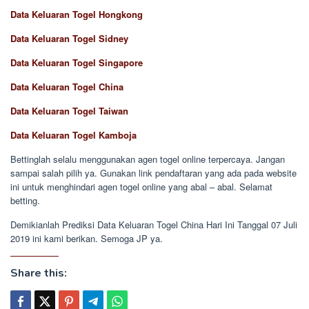
Data Keluaran Togel Hongkong
Data Keluaran Togel Sidney
Data Keluaran Togel Singapore
Data Keluaran Togel China
Data Keluaran Togel Taiwan
Data Keluaran Togel Kamboja
Bettinglah selalu menggunakan agen togel online terpercaya. Jangan
sampai salah pilih ya. Gunakan link pendaftaran yang ada pada website
ini untuk menghindari agen togel online yang abal – abal. Selamat
betting.
Demikianlah Prediksi Data Keluaran Togel China Hari Ini Tanggal 07 Juli
2019 ini kami berikan. Semoga JP ya.
Share this: