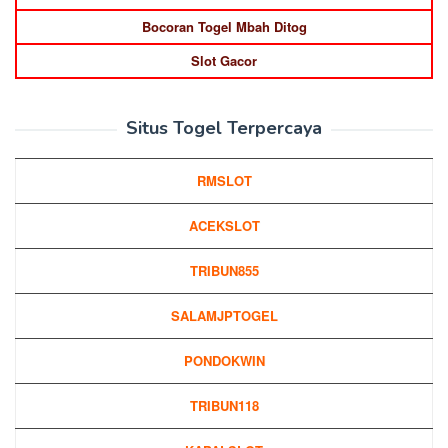
Bocoran Togel Mbah Ditog
Slot Gacor
Situs Togel Terpercaya
RMSLOT
ACEKSLOT
TRIBUN855
SALAMJPTOGEL
PONDOKWIN
TRIBUN118