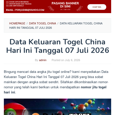
HOMEPAGE
/
DATA TOGEL CHINA
/
DATA KELUARAN TOGEL CHINA
HARI INI TANGGAL 07 JULI 2026
Data Keluaran Togel China
Hari Ini Tanggal 07 Juli 2026
By
admin
Posted on
July 6, 2026
Bingung mencari data angka jitu togel online? kami menyediakan Data
Keluaran Togel China Hari Ini Tanggal 07 Juli 2026 yang bisa sobat
mainkan dengan angka sobat sendiri. Silahkan dikombinasikan nomor-
nomor yang telah kami berikan untuk mendapatkan
nomor jitu togel
hari ini
.