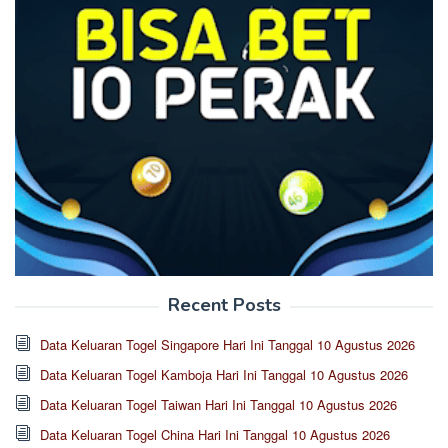
Recent Posts
Data Keluaran Togel Singapore Hari Ini Tanggal 10 Agustus 2026
Data Keluaran Togel Kamboja Hari Ini Tanggal 10 Agustus 2026
Data Keluaran Togel Taiwan Hari Ini Tanggal 10 Agustus 2026
Data Keluaran Togel China Hari Ini Tanggal 10 Agustus 2026