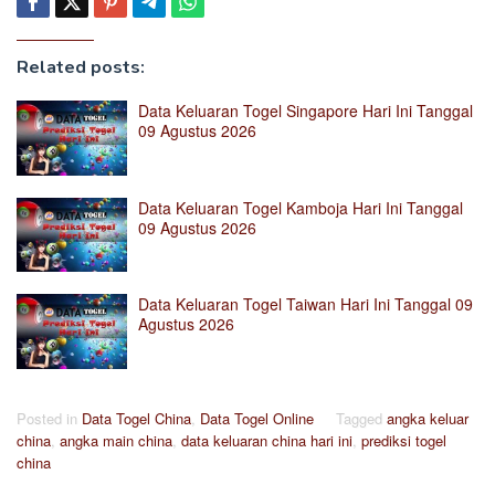
Related posts:
Data Keluaran Togel Singapore Hari Ini Tanggal
09 Agustus 2026
Data Keluaran Togel Kamboja Hari Ini Tanggal
09 Agustus 2026
Data Keluaran Togel Taiwan Hari Ini Tanggal 09
Agustus 2026
Posted in
Data Togel China
,
Data Togel Online
Tagged
angka keluar
china
,
angka main china
,
data keluaran china hari ini
,
prediksi togel
china