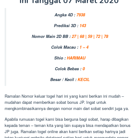
Ini Tanggal 07 Maret 2020
Angka 4D :
7938
Prediksi 3D :
143
Nomor Main 2D BB :
27 | 68 | 59 | 72 | 78
Colok Macau :
1 – 4
Shio :
HARIMAU
Colok Bebas :
0
Besar / Kecil :
KECIL
Ramalan Nomor keluar togel hari ini yang kami berikan ini mudah –
mudahan dapat memberikan sobat bonus JP. Ingat untuk
mengkombinasikannya dengan nomor main dari sobat sendiri juga ya.
Apabila rumusan togel kami bisa berguna bagi sobat, harap dibagikan
kepada teman – teman kita yang lain supaya bisa mendapatkan bonus
JP juga. Ramalan togel online akan kami berikan setiap harinya jadi
tetap kunjungi website datatogel setiap hari untuk mengupdate nomor