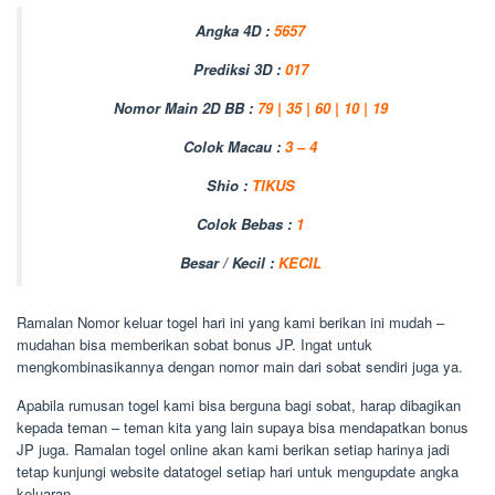
Angka 4D :
5657
Prediksi 3D :
017
Nomor Main 2D BB :
79 | 35 | 60 | 10 | 19
Colok Macau :
3 – 4
Shio :
TIKUS
Colok Bebas :
1
Besar / Kecil :
KECIL
Ramalan Nomor keluar togel hari ini yang kami berikan ini mudah –
mudahan bisa memberikan sobat bonus JP. Ingat untuk
mengkombinasikannya dengan nomor main dari sobat sendiri juga ya.
Apabila rumusan togel kami bisa berguna bagi sobat, harap dibagikan
kepada teman – teman kita yang lain supaya bisa mendapatkan bonus
JP juga. Ramalan togel online akan kami berikan setiap harinya jadi
tetap kunjungi website datatogel setiap hari untuk mengupdate angka
keluaran.