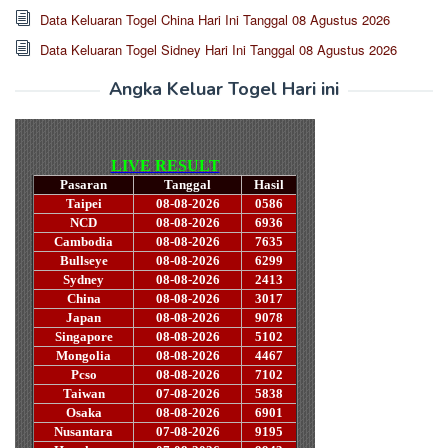
Data Keluaran Togel China Hari Ini Tanggal 08 Agustus 2026
Data Keluaran Togel Sidney Hari Ini Tanggal 08 Agustus 2026
Angka Keluar Togel Hari ini