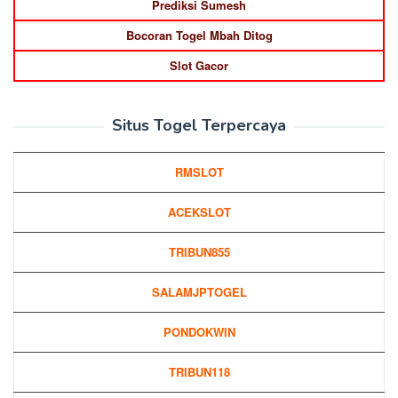
Prediksi Sumesh
Bocoran Togel Mbah Ditog
Slot Gacor
Situs Togel Terpercaya
RMSLOT
ACEKSLOT
TRIBUN855
SALAMJPTOGEL
PONDOKWIN
TRIBUN118