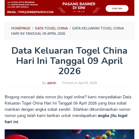
HOMEPAGE
/
DATA TOGEL CHINA
/
DATA KELUARAN TOGEL CHINA
HARI INI TANGGAL 09 APRIL 2026
Data Keluaran Togel China
Hari Ini Tanggal 09 April
2026
By
admin
Posted on
April 8, 2026
Bingung mencari data nomor jitu togel online? kami menyediakan Data
Keluaran Togel China Hari Ini Tanggal 09 April 2026 yang bisa sobat
mainkan dengan angka sobat sendiri. Silahkan dikombinasikan nomor-
nomor yang telah kami berikan untuk mendapatkan
angka jitu togel
hari ini
.