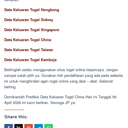
Data Keluaran Togel Hongkong
Data Keluaran Togel Sidney
Data Keluaran Togel Singapore
Data Keluaran Togel China
Data Keluaran Togel Taiwan
Data Keluaran Togel Kamboja
Bettinglah selalu menggunakan situs togel online terpercaya. Jangan
sampai salah pilih ya. Gunakan link pendaftaran yang ada pada website
ini untuk menghindari agen togel online yang abal – abal. Selamat
betting.
Demikianlah Prediksi Data Keluaran Togel China Hari Ini Tanggal 09
April 2026 ini kami berikan. Semoga JP ya.
Share this: