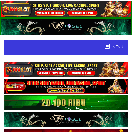
Skip
to
content
MENU