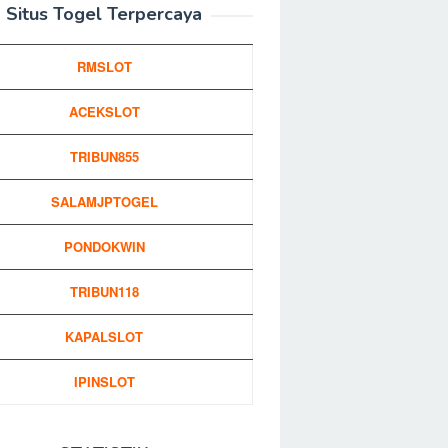
Situs Togel Terpercaya
RMSLOT
ACEKSLOT
TRIBUN855
SALAMJPTOGEL
PONDOKWIN
TRIBUN118
KAPALSLOT
IPINSLOT