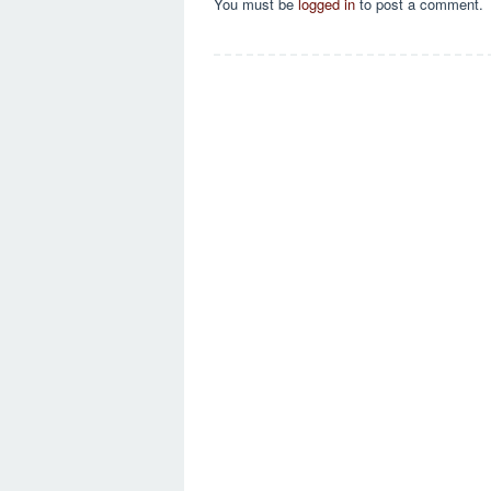
You must be
logged in
to post a comment.