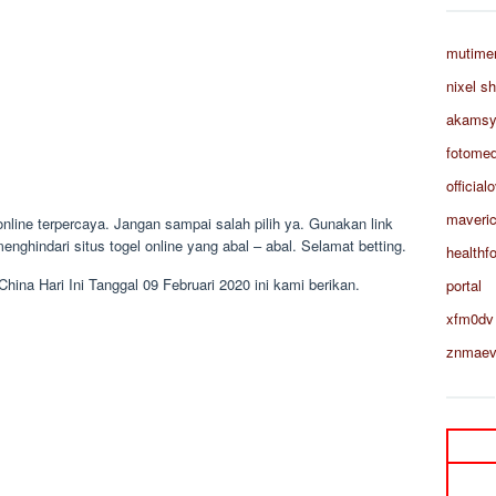
mutimer
nixel s
akamsy
fotomed
official
maveric
nline terpercaya. Jangan sampai salah pilih ya. Gunakan link
enghindari situs togel online yang abal – abal. Selamat betting.
healthfo
ina Hari Ini Tanggal 09 Februari 2020 ini kami berikan.
portal
xfm0dv
znmae