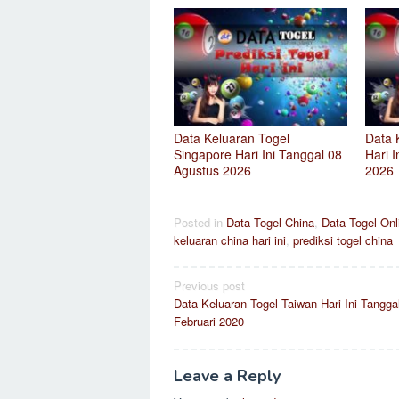
Data Keluaran Togel
Data 
Singapore Hari Ini Tanggal 08
Hari 
Agustus 2026
2026
Posted in
Data Togel China
,
Data Togel Onl
keluaran china hari ini
,
prediksi togel china
Post
Previous post
Data Keluaran Togel Taiwan Hari Ini Tangga
navigation
Februari 2020
Leave a Reply