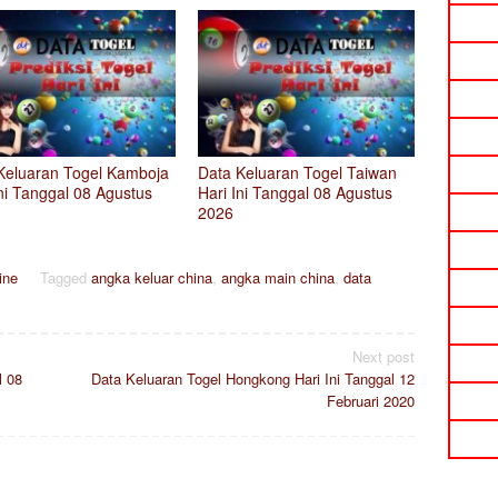
Keluaran Togel Kamboja
Data Keluaran Togel Taiwan
Ini Tanggal 08 Agustus
Hari Ini Tanggal 08 Agustus
2026
ine
Tagged
angka keluar china
,
angka main china
,
data
Next post
l 08
Data Keluaran Togel Hongkong Hari Ini Tanggal 12
Februari 2020