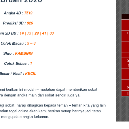
Angka 4D :
7519
Prediksi 3D :
826
in 2D BB :
14 | 75 | 29 | 41 | 33
Colok Macau :
3 – 3
Shio :
KAMBING
Colok Bebas :
1
Besar / Kecil :
KECIL
kami berikan ini mudah – mudahan dapat memberikan sobat
 dengan angka main dari sobat sendiri juga ya.
gi sobat, harap dibagikan kepada teman – teman kita yang lain
an togel online akan kami berikan setiap harinya jadi tetap
uk mengupdate angka keluaran.