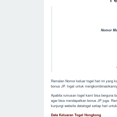
Nomor Ma
Ramalan Nomor keluar togel hari ini yang 
bonus JP. Ingat untuk mengkombinasikannya
Apabila rumusan togel kami bisa berguna ba
agar bisa mendapatkan bonus JP juga. Ramal
kunjungi website datatogel setiap hari unt
Data Keluaran Togel Hongkong