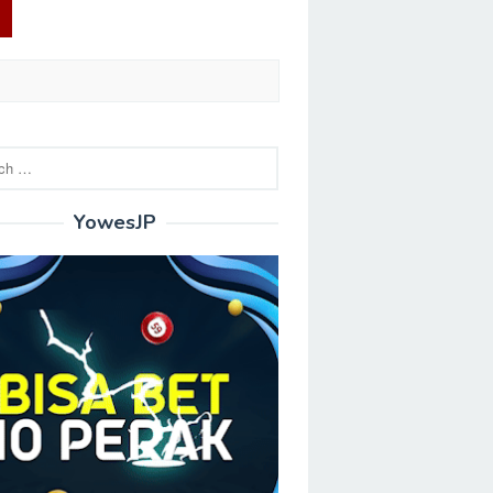
YowesJP