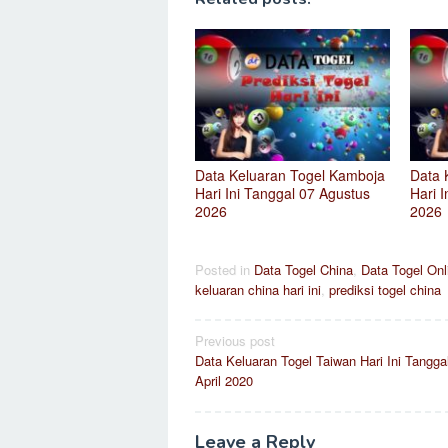
Data Keluaran Togel Kamboja
Data 
Hari Ini Tanggal 07 Agustus
Hari 
2026
2026
Posted in
Data Togel China
,
Data Togel Onl
keluaran china hari ini
,
prediksi togel china
Post
Previous post
Data Keluaran Togel Taiwan Hari Ini Tangga
navigation
April 2020
Leave a Reply