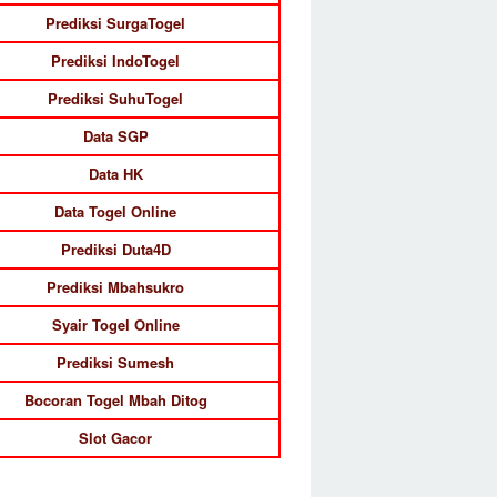
Prediksi SurgaTogel
Prediksi IndoTogel
Prediksi SuhuTogel
Data SGP
Data HK
Data Togel Online
Prediksi Duta4D
Prediksi Mbahsukro
Syair Togel Online
Prediksi Sumesh
Bocoran Togel Mbah Ditog
Slot Gacor