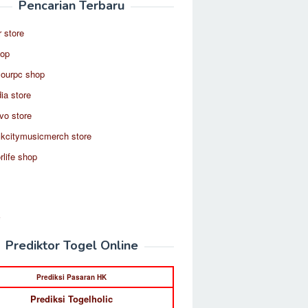
Pencarian Terbaru
 store
hop
ourpc shop
ia store
ovo store
kcitymusicmerch store
rlife shop
v
Prediktor Togel Online
Prediksi Pasaran HK
Prediksi Togelholic