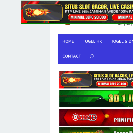
Skip
to
content
HOME
TOGEL HK
TOGEL SID
CONTACT