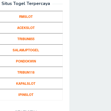
Situs Togel Terpercaya
RMSLOT
ACEKSLOT
TRIBUN855
SALAMJPTOGEL
PONDOKWIN
TRIBUN118
KAPALSLOT
IPINSLOT