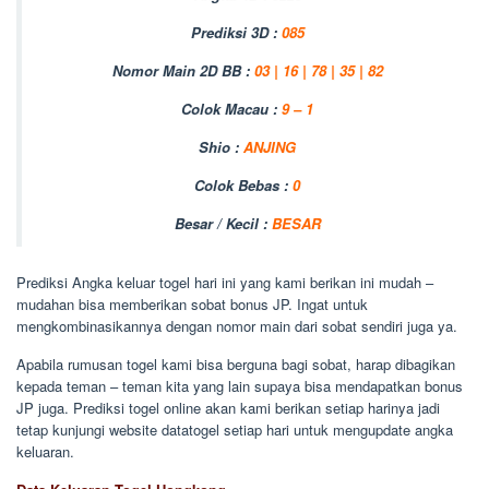
Prediksi 3D :
085
Nomor Main 2D BB :
03 | 16 | 78 | 35 | 82
Colok Macau :
9 – 1
Shio :
ANJING
Colok Bebas :
0
Besar / Kecil :
BESAR
Prediksi Angka keluar togel hari ini yang kami berikan ini mudah –
mudahan bisa memberikan sobat bonus JP. Ingat untuk
mengkombinasikannya dengan nomor main dari sobat sendiri juga ya.
Apabila rumusan togel kami bisa berguna bagi sobat, harap dibagikan
kepada teman – teman kita yang lain supaya bisa mendapatkan bonus
JP juga. Prediksi togel online akan kami berikan setiap harinya jadi
tetap kunjungi website datatogel setiap hari untuk mengupdate angka
keluaran.