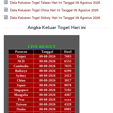
Data Keluaran Togel Taiwan Hari Ini Tanggal 09 Agustus 2026
Data Keluaran Togel China Hari Ini Tanggal 09 Agustus 2026
Data Keluaran Togel Sidney Hari Ini Tanggal 09 Agustus 2026
Angka Keluar Togel Hari ini