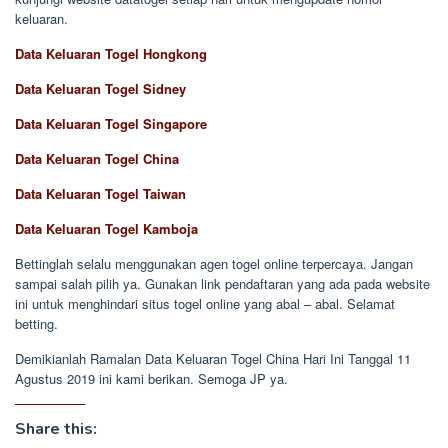
keluaran.
Data Keluaran Togel Hongkong
Data Keluaran Togel Sidney
Data Keluaran Togel Singapore
Data Keluaran Togel China
Data Keluaran Togel Taiwan
Data Keluaran Togel Kamboja
Bettinglah selalu menggunakan agen togel online terpercaya. Jangan
sampai salah pilih ya. Gunakan link pendaftaran yang ada pada website
ini untuk menghindari situs togel online yang abal – abal. Selamat
betting.
Demikianlah Ramalan Data Keluaran Togel China Hari Ini Tanggal 11
Agustus 2019 ini kami berikan. Semoga JP ya.
Share this: