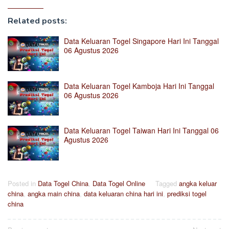
Related posts:
Data Keluaran Togel Singapore Hari Ini Tanggal
06 Agustus 2026
Data Keluaran Togel Kamboja Hari Ini Tanggal
06 Agustus 2026
Data Keluaran Togel Taiwan Hari Ini Tanggal 06
Agustus 2026
Posted in
Data Togel China
,
Data Togel Online
Tagged
angka keluar
china
,
angka main china
,
data keluaran china hari ini
,
prediksi togel
china