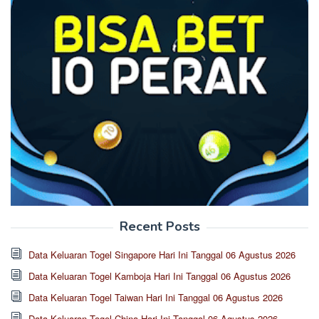
Recent Posts
Data Keluaran Togel Singapore Hari Ini Tanggal 06 Agustus 2026
Data Keluaran Togel Kamboja Hari Ini Tanggal 06 Agustus 2026
Data Keluaran Togel Taiwan Hari Ini Tanggal 06 Agustus 2026
Data Keluaran Togel China Hari Ini Tanggal 06 Agustus 2026