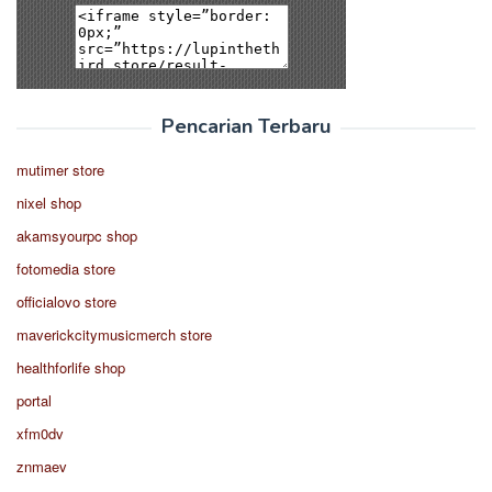
Pencarian Terbaru
mutimer store
nixel shop
akamsyourpc shop
fotomedia store
officialovo store
maverickcitymusicmerch store
healthforlife shop
portal
xfm0dv
znmaev