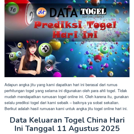
Adapun angka jitu yang kami dapatkan hari ini berasal dari rumus
perhitungan togel yang selama ini digunakan oleh para ahli togel. Tidak
mudah mendapatkan rumusan togel online ini. Oleh karena itu, gunakan
selalu prediksi togel dari kami sebaik – baiknya ya sobat sekalian.
Berikut adalah hasil rumusan kami untuk angka jitu togel online hari ini.
Data Keluaran Togel China Hari
Ini Tanggal 11 Agustus 2025