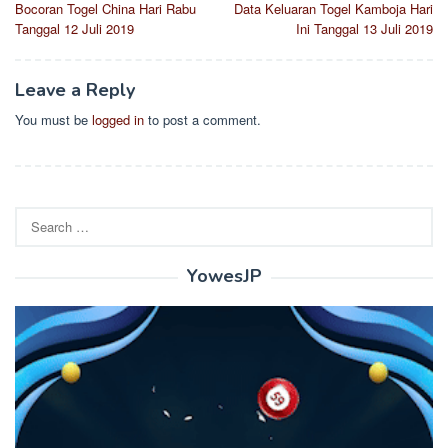
Bocoran Togel China Hari Rabu
Data Keluaran Togel Kamboja Hari
navigation
Tanggal 12 Juli 2019
Ini Tanggal 13 Juli 2019
Leave a Reply
You must be
logged in
to post a comment.
Search
for:
YowesJP