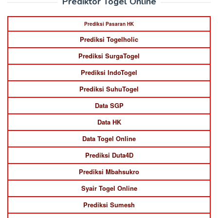
Prediktor Togel Online
Prediksi Pasaran HK
Prediksi Togelholic
Prediksi SurgaTogel
Prediksi IndoTogel
Prediksi SuhuTogel
Data SGP
Data HK
Data Togel Online
Prediksi Duta4D
Prediksi Mbahsukro
Syair Togel Online
Prediksi Sumesh