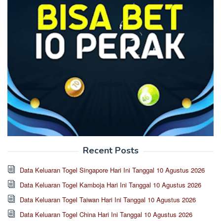
Recent Posts
Data Keluaran Togel Singapore Hari Ini Tanggal 10 Agustus 2026
Data Keluaran Togel Kamboja Hari Ini Tanggal 10 Agustus 2026
Data Keluaran Togel Taiwan Hari Ini Tanggal 10 Agustus 2026
Data Keluaran Togel China Hari Ini Tanggal 10 Agustus 2026