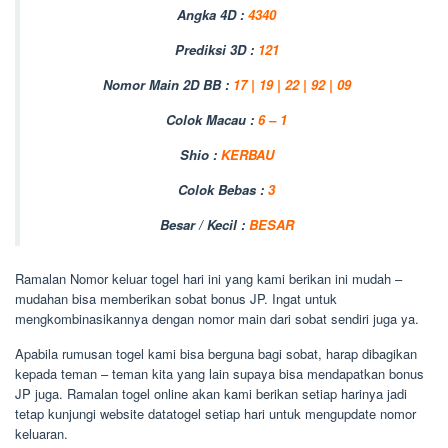
Angka 4D :
4340
Prediksi 3D :
121
Nomor Main 2D BB :
17 | 19 | 22 | 92 | 09
Colok Macau :
6 – 1
Shio :
KERBAU
Colok Bebas :
3
Besar / Kecil :
BESAR
Ramalan Nomor keluar togel hari ini yang kami berikan ini mudah –
mudahan bisa memberikan sobat bonus JP. Ingat untuk
mengkombinasikannya dengan nomor main dari sobat sendiri juga ya.
Apabila rumusan togel kami bisa berguna bagi sobat, harap dibagikan
kepada teman – teman kita yang lain supaya bisa mendapatkan bonus
JP juga. Ramalan togel online akan kami berikan setiap harinya jadi
tetap kunjungi website datatogel setiap hari untuk mengupdate nomor
keluaran.