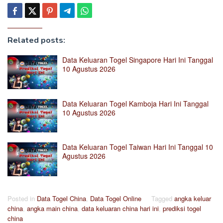
Related posts:
Data Keluaran Togel Singapore Hari Ini Tanggal
10 Agustus 2026
Data Keluaran Togel Kamboja Hari Ini Tanggal
10 Agustus 2026
Data Keluaran Togel Taiwan Hari Ini Tanggal 10
Agustus 2026
Posted in
Data Togel China
,
Data Togel Online
Tagged
angka keluar
china
,
angka main china
,
data keluaran china hari ini
,
prediksi togel
china