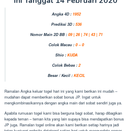
Ini Tanggal 14 Februari 2020
Angka 4D :
1952
Prediksi 3D :
536
Nomor Main 2D BB :
09 | 26 | 74 | 43 | 71
Colok Macau :
0 – 0
Shio :
KUDA
Colok Bebas :
2
Besar / Kecil :
KECIL
Ramalan Angka keluar togel hari ini yang kami berikan ini mudah –
mudahan dapat memberikan sobat bonus JP. Ingat untuk
mengkombinasikannya dengan angka main dari sobat sendiri juga ya.
Apabila rumusan togel kami bisa berguna bagi sobat, harap dibagikan
kepada teman – teman kita yang lain supaya bisa mendapatkan bonus
JP juga. Ramalan togel online akan kami berikan setiap harinya jadi
tetap kunjungi website datatogel setiap hari untuk mengupdate nomor