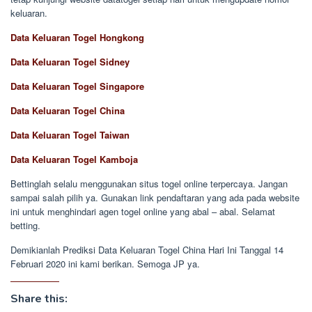
keluaran.
Data Keluaran Togel Hongkong
Data Keluaran Togel Sidney
Data Keluaran Togel Singapore
Data Keluaran Togel China
Data Keluaran Togel Taiwan
Data Keluaran Togel Kamboja
Bettinglah selalu menggunakan situs togel online terpercaya. Jangan
sampai salah pilih ya. Gunakan link pendaftaran yang ada pada website
ini untuk menghindari agen togel online yang abal – abal. Selamat
betting.
Demikianlah Prediksi Data Keluaran Togel China Hari Ini Tanggal 14
Februari 2020 ini kami berikan. Semoga JP ya.
Share this: