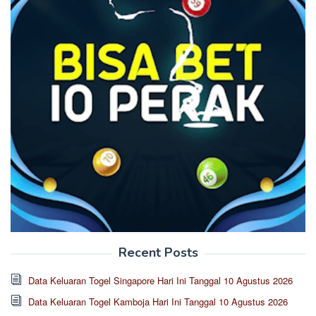
Recent Posts
Data Keluaran Togel Singapore Hari Ini Tanggal 10 Agustus 2026
Data Keluaran Togel Kamboja Hari Ini Tanggal 10 Agustus 2026