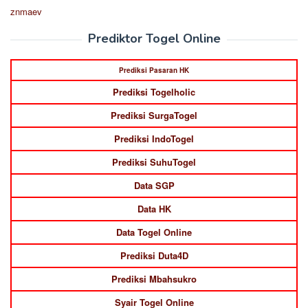
znmaev
Prediktor Togel Online
Prediksi Pasaran HK
Prediksi Togelholic
Prediksi SurgaTogel
Prediksi IndoTogel
Prediksi SuhuTogel
Data SGP
Data HK
Data Togel Online
Prediksi Duta4D
Prediksi Mbahsukro
Syair Togel Online