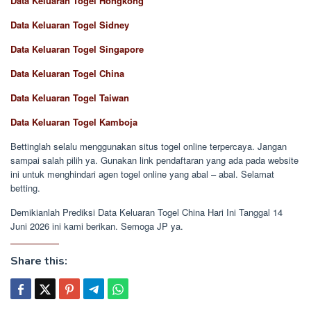
Data Keluaran Togel Hongkong
Data Keluaran Togel Sidney
Data Keluaran Togel Singapore
Data Keluaran Togel China
Data Keluaran Togel Taiwan
Data Keluaran Togel Kamboja
Bettinglah selalu menggunakan situs togel online terpercaya. Jangan
sampai salah pilih ya. Gunakan link pendaftaran yang ada pada website
ini untuk menghindari agen togel online yang abal – abal. Selamat
betting.
Demikianlah Prediksi Data Keluaran Togel China Hari Ini Tanggal 14
Juni 2026 ini kami berikan. Semoga JP ya.
Share this: