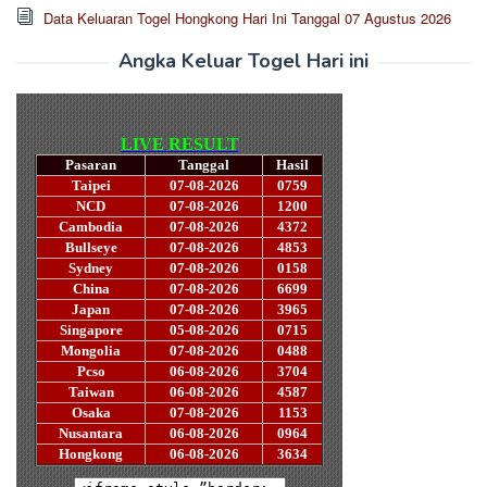
Data Keluaran Togel Hongkong Hari Ini Tanggal 07 Agustus 2026
Angka Keluar Togel Hari ini