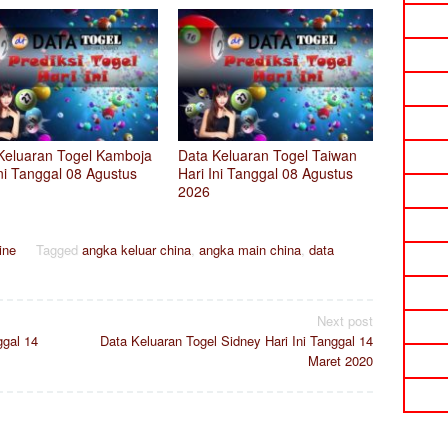
Keluaran Togel Kamboja
Data Keluaran Togel Taiwan
Ini Tanggal 08 Agustus
Hari Ini Tanggal 08 Agustus
2026
ine
Tagged
angka keluar china
,
angka main china
,
data
Next post
ggal 14
Data Keluaran Togel Sidney Hari Ini Tanggal 14
Maret 2020