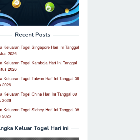
Recent Posts
a Keluaran Togel Singapore Hari Ini Tanggal
stus 2026
a Keluaran Togel Kamboja Hari Ini Tanggal
stus 2026
a Keluaran Togel Taiwan Hari Ini Tanggal 08
s 2026
a Keluaran Togel China Hari Ini Tanggal 08
s 2026
a Keluaran Togel Sidney Hari Ini Tanggal 08
s 2026
ngka Keluar Togel Hari ini