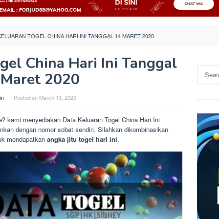
KELUARAN TOGEL CHINA HARI INI TANGGAL 14 MARET 2020
gel China Hari Ini Tanggal
Search
 Maret 2020
for:
in
Posted on
March 13, 2020
ne? kami menyediakan Data Keluaran Togel China Hari Ini
nkan dengan nomor sobat sendiri. Silahkan dikombinasikan
ntuk mendapatkan
angka jitu togel hari ini
.