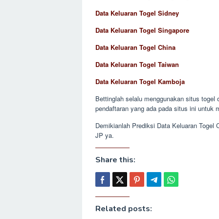
Data Keluaran Togel Sidney
Data Keluaran Togel Singapore
Data Keluaran Togel China
Data Keluaran Togel Taiwan
Data Keluaran Togel Kamboja
Bettinglah selalu menggunakan situs togel 
pendaftaran yang ada pada situs ini untuk m
Demikianlah Prediksi Data Keluaran Togel C
JP ya.
Share this:
Related posts: