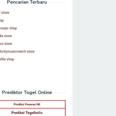
Pencarian Terbaru
 store
hop
ourpc shop
ia store
ovo store
kcitymusicmerch store
rlife shop
v
Prediktor Togel Online
Prediksi Pasaran HK
Prediksi Togelholic