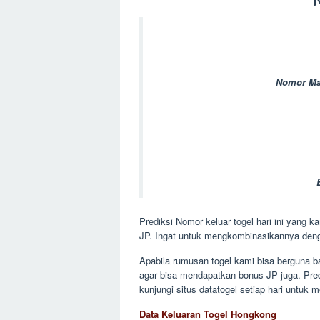
Nomor Ma
Prediksi Nomor keluar togel hari ini yang
JP. Ingat untuk mengkombinasikannya denga
Apabila rumusan togel kami bisa berguna ba
agar bisa mendapatkan bonus JP juga. Predik
kunjungi situs datatogel setiap hari untuk
Data Keluaran Togel Hongkong