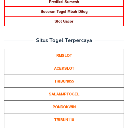
Prediksi Sumesh
Bocoran Togel Mbah Ditog
Slot Gacor
Situs Togel Terpercaya
RMSLOT
ACEKSLOT
TRIBUN855
SALAMJPTOGEL
PONDOKWIN
TRIBUN118