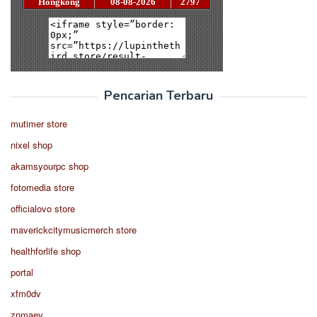
Pencarian Terbaru
mutimer store
nixel shop
akamsyourpc shop
fotomedia store
officialovo store
maverickcitymusicmerch store
healthforlife shop
portal
xfm0dv
znmaev