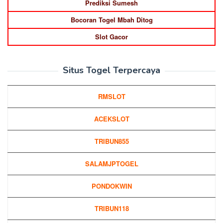
Prediksi Sumesh
Bocoran Togel Mbah Ditog
Slot Gacor
Situs Togel Terpercaya
RMSLOT
ACEKSLOT
TRIBUN855
SALAMJPTOGEL
PONDOKWIN
TRIBUN118