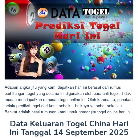
Adapun angka jitu yang kami dapatkan hari ini berasal dari rumus
perhitungan togel yang selama ini digunakan oleh para ahli togel. Tidak
mudah mendapatkan rumusan togel online ini. Oleh karena itu, gunakan
selalu prediksi togel dari kami sebaik – baiknya ya sobat sekalian.
Berikut adalah hasil rumusan kami untuk nomor jitu togel online hari ini.
Data Keluaran Togel China Hari
Ini Tanggal 14 September 2025