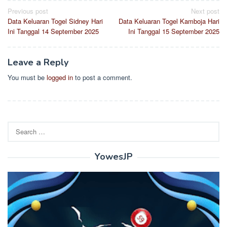
Post
Previous post
Next post
Data Keluaran Togel Sidney Hari
Data Keluaran Togel Kamboja Hari
navigation
Ini Tanggal 14 September 2025
Ini Tanggal 15 September 2025
Leave a Reply
You must be
logged in
to post a comment.
Search
for:
YowesJP