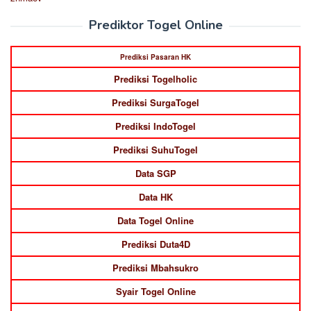
Prediktor Togel Online
Prediksi Pasaran HK
Prediksi Togelholic
Prediksi SurgaTogel
Prediksi IndoTogel
Prediksi SuhuTogel
Data SGP
Data HK
Data Togel Online
Prediksi Duta4D
Prediksi Mbahsukro
Syair Togel Online