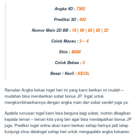
Angka 4D :
7362
Prediksi 3D :
842
Nomor Main 2D BB :
19 | 90 | 62 | 82 | 22
Colok Macau :
2 – 4
Shio :
BABI
Colok Bebas :
2
Besar / Kecil :
KECIL
Ramalan Angka keluar togel hari ini yang kami berikan ini mudah –
mudahan bisa memberikan sobat bonus JP. Ingat untuk
mengkombinasikannya dengan angka main dari sobat sendiri juga ya.
Apabila rumusan togel kami bisa berguna bagi sobat, mohon dibagikan
kepada teman – teman kita yang lain agar bisa mendapatkan bonus JP
juga. Prediksi togel online akan kami berikan setiap harinya jadi tetap
kunjungi situs datatogel setiap hari untuk mengupdate angka keluaran.