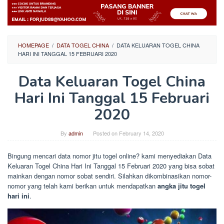
HOMEPAGE
/
DATA TOGEL CHINA
/
DATA KELUARAN TOGEL CHINA
HARI INI TANGGAL 15 FEBRUARI 2020
Data Keluaran Togel China
Hari Ini Tanggal 15 Februari
2020
By
admin
Posted on
February 14, 2020
Bingung mencari data nomor jitu togel online? kami menyediakan Data
Keluaran Togel China Hari Ini Tanggal 15 Februari 2020 yang bisa sobat
mainkan dengan nomor sobat sendiri. Silahkan dikombinasikan nomor-
nomor yang telah kami berikan untuk mendapatkan
angka jitu togel
hari ini
.