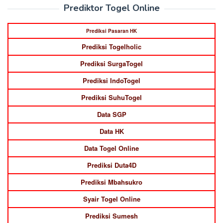
Prediktor Togel Online
Prediksi Pasaran HK
Prediksi Togelholic
Prediksi SurgaTogel
Prediksi IndoTogel
Prediksi SuhuTogel
Data SGP
Data HK
Data Togel Online
Prediksi Duta4D
Prediksi Mbahsukro
Syair Togel Online
Prediksi Sumesh