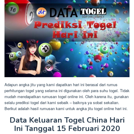
Adapun angka jitu yang kami dapatkan hari ini berasal dari rumus
perhitungan togel yang selama ini digunakan oleh para suhu togel. Tidak
mudah mendapatkan rumusan togel online ini. Oleh karena itu, gunakan
selalu prediksi togel dari kami sebaik – baiknya ya sobat sekalian.
Berikut adalah hasil rumusan kami untuk angka jitu togel online hari ini.
Data Keluaran Togel China Hari
Ini Tanggal 15 Februari 2020