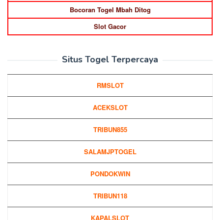
Bocoran Togel Mbah Ditog
Slot Gacor
Situs Togel Terpercaya
RMSLOT
ACEKSLOT
TRIBUN855
SALAMJPTOGEL
PONDOKWIN
TRIBUN118
KAPALSLOT