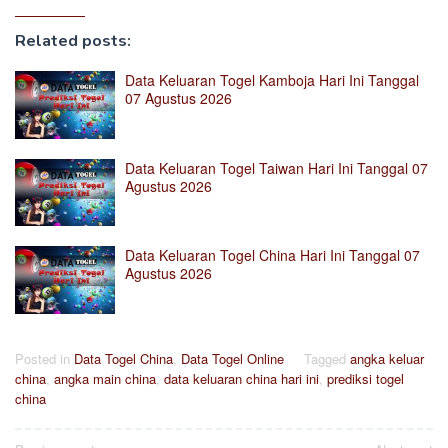
Related posts:
Data Keluaran Togel Kamboja Hari Ini Tanggal
07 Agustus 2026
Data Keluaran Togel Taiwan Hari Ini Tanggal 07
Agustus 2026
Data Keluaran Togel China Hari Ini Tanggal 07
Agustus 2026
Posted in
Data Togel China
,
Data Togel Online
Tagged
angka keluar
china
,
angka main china
,
data keluaran china hari ini
,
prediksi togel
china