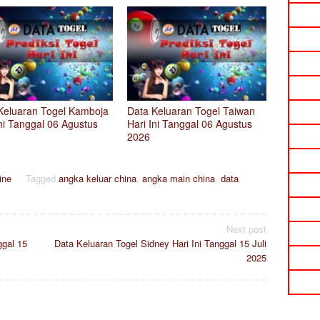
Keluaran Togel Kamboja
Data Keluaran Togel Taiwan
Ini Tanggal 06 Agustus
Hari Ini Tanggal 06 Agustus
2026
ine
Tagged
angka keluar china
,
angka main china
,
data
Next post
ggal 15
Data Keluaran Togel Sidney Hari Ini Tanggal 15 Juli
2025