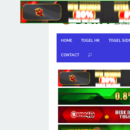
Skip
to
content
HOME
TOGEL HK
TOGEL SID
CONTACT