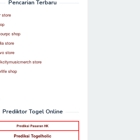
Pencarian Terbaru
 store
hop
ourpc shop
ia store
ovo store
kcitymusicmerch store
rlife shop
v
Prediktor Togel Online
Prediksi Pasaran HK
Prediksi Togelholic