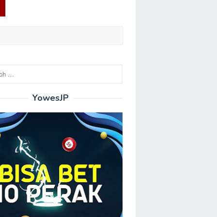
YowesJP