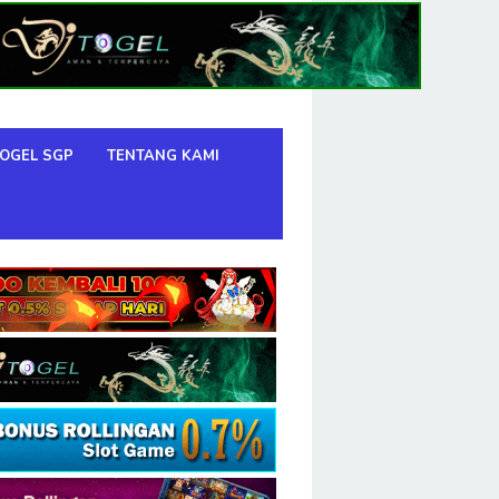
OGEL SGP
TENTANG KAMI