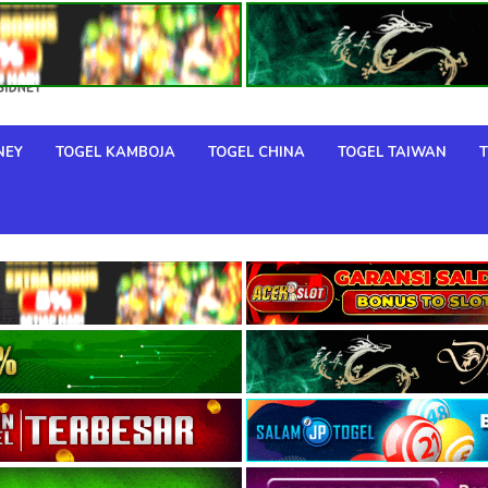
NEY
TOGEL KAMBOJA
TOGEL CHINA
TOGEL TAIWAN
T