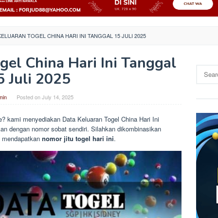
KELUARAN TOGEL CHINA HARI INI TANGGAL 15 JULI 2025
gel China Hari Ini Tanggal
Search
5 Juli 2025
for:
min
Posted on
July 14, 2025
ne? kami menyediakan Data Keluaran Togel China Hari Ini
kan dengan nomor sobat sendiri. Silahkan dikombinasikan
uk mendapatkan
nomor jitu togel hari ini
.