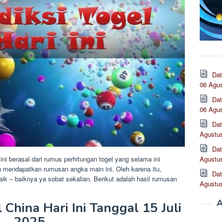
Dat
06 Agu
Dat
06 Agu
Dat
Agustu
Dat
ni berasal dari rumus perhitungan togel yang selama ini
Agustu
h mendapatkan rumusan angka main ini. Oleh karena itu,
Dat
aik – baiknya ya sobat sekalian. Berikut adalah hasil rumusan
Agustu
A
China Hari Ini Tanggal 15 Juli
2025