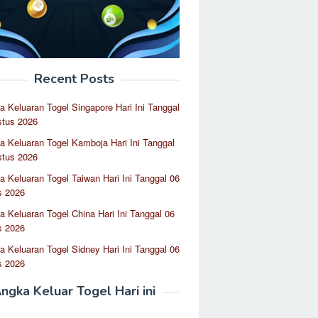
Recent Posts
a Keluaran Togel Singapore Hari Ini Tanggal
stus 2026
a Keluaran Togel Kamboja Hari Ini Tanggal
stus 2026
a Keluaran Togel Taiwan Hari Ini Tanggal 06
s 2026
a Keluaran Togel China Hari Ini Tanggal 06
s 2026
a Keluaran Togel Sidney Hari Ini Tanggal 06
s 2026
ngka Keluar Togel Hari ini